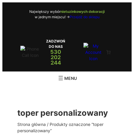
Przejdź
do
Największy wybór
nietuzinkowych dekoracji
w jednym miejscu! ->
Przejdź do sklepu
treści
ZADZWOŃ
DO NAS
530
202
244
toper personalizowany
Strona główna
/ Produkty oznaczone “toper
personalizowany”