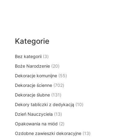
Kategorie
3
Bez kategorii
3
p
2
Boże Narodzenie
20
r
0
5
Dekoracje komunijne
o
55
p
5
d
7
Dekoracje ścienne
702
r
p
u
0
o
1
Dekoracje ślubne
131
r
k
2
d
3
o
t
1
Dekory tabliczki z dedykacją
p
10
u
1
d
y
0
r
k
1
Dzień Nauczyciela
13
p
u
p
o
t
3
r
k
2
Opakowania na miód
2
r
d
ó
p
o
t
p
o
u
w
1
Ozdobne zawieszki dekoracyjne
r
13
d
ó
r
d
k