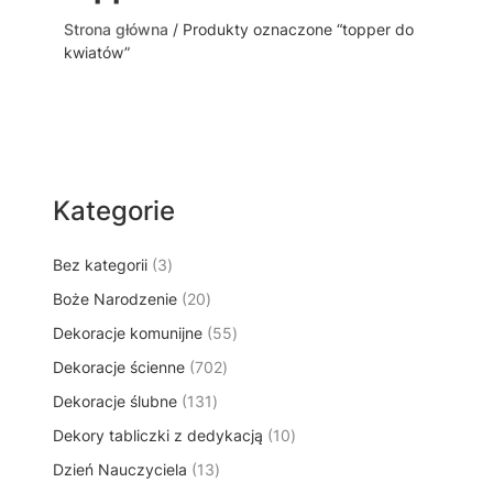
Strona główna
/ Produkty oznaczone “topper do
kwiatów”
Kategorie
3
Bez kategorii
3
p
2
Boże Narodzenie
20
r
0
5
Dekoracje komunijne
o
55
p
5
d
7
Dekoracje ścienne
702
r
p
u
0
o
1
Dekoracje ślubne
131
r
k
2
d
3
o
t
1
Dekory tabliczki z dedykacją
p
10
u
1
d
y
0
r
k
1
Dzień Nauczyciela
13
p
u
p
o
t
3
r