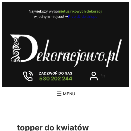
Przejdź
do
Największy wybór
nietuzinkowych dekoracji
w jednym miejscu! ->
Przejdź do sklepu
treści
ZADZWOŃ DO NAS
530 202 244
topper do kwiatów