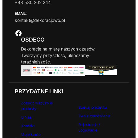
+48 530 202 244
c
i
EMAIL:
kontakt@dekoracjowo.pl
Facebook
OSDECO
Dekoracje na miarę naszych czasów.
Tworzymy przyszłość, ulepszamy
teraźniejszość.
PRZYDATNE LINKI
Zobacz wszystkie
Szukaj produktu
produkty
Twoje zamówienia
O Nas
Rejestracja /
Kontakt
Logowanie
Moje konto