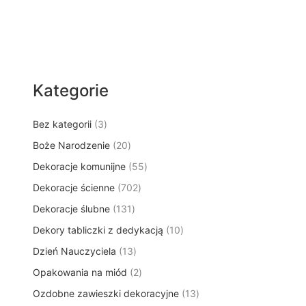
Kategorie
3
Bez kategorii
3
p
2
Boże Narodzenie
20
r
0
5
Dekoracje komunijne
o
55
p
5
d
7
Dekoracje ścienne
702
r
p
u
0
o
1
Dekoracje ślubne
131
r
k
2
d
3
o
t
1
Dekory tabliczki z dedykacją
p
10
u
1
d
y
0
r
k
1
Dzień Nauczyciela
13
p
u
p
o
t
3
r
k
2
Opakowania na miód
2
r
d
ó
p
o
t
p
o
u
w
1
Ozdobne zawieszki dekoracyjne
r
13
d
ó
r
d
k