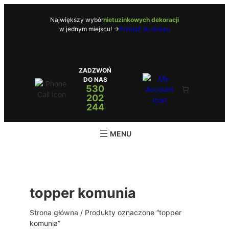
Przejdź
do
Największy wybór
nietuzinkowych dekoracji
w jednym miejscu! ->
Przejdź do sklepu
treści
ZADZWOŃ
DO NAS
530
202
244
topper komunia
Strona główna
/ Produkty oznaczone “topper
komunia”