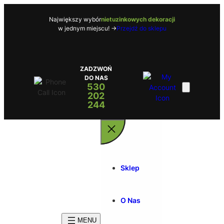
Przejdź
do
Największy wybór
nietuzinkowych dekoracji
w jednym miejscu! ->
Przejdź do sklepu
treści
ZADZWOŃ
DO NAS
530
202
244
Sklep
O Nas