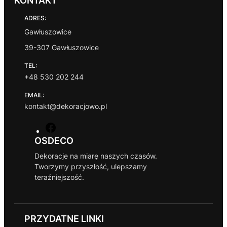
KONTAKT
ADRES:
Gawłuszowice
39-307 Gawłuszowice
TEL:
+48 530 202 244
EMAIL:
kontakt@dekoracjowo.pl
F
a
OSDECO
c
Dekoracje na miarę naszych czasów.
e
Tworzymy przyszłość, ulepszamy
b
teraźniejszość.
o
o
k
PRZYDATNE LINKI