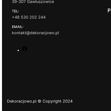
39-307 Gawłuszowice
P
TEL:
+48 530 202 244
EMAIL:
kontakt@dekoracjowo.pl
F
a
c
e
b
o
o
k
Dekoracjowo.pl © Copyright 2024