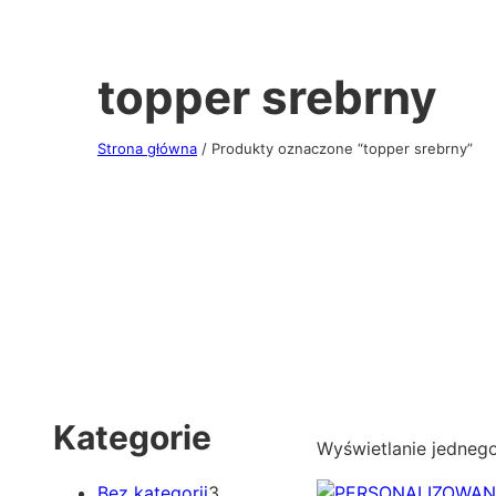
topper srebrny
Strona główna
/ Produkty oznaczone “topper srebrny”
Kategorie
Wyświetlanie jedneg
3
Bez kategorii
3