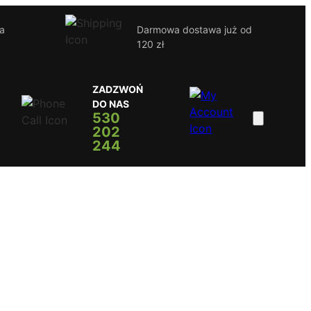
ja
Darmowa dostawa już od
120 zł
ZADZWOŃ
DO NAS
530
202
244