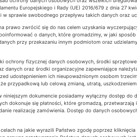
sad ochrony danych osobowych oraz wszelkich uregulowań
mentu Europejskiego i Rady (UE) 2016/679 z dnia 27 kwie
i w sprawie swobodnego przepływu takich danych oraz uc
a prawo zwrócić się do nas celem uzyskania wyczerpujący
oinformować o danych, które gromadzimy, w jaki sposób j
anych przy przekazaniu innym podmiotom oraz udzielamy in
odki ochrony fizycznej danych osobowych, środki sprzętowe 
z danych oraz środki organizacyjne zapewniające należy
zed udostępnieniem ich nieupoważnionym osobom trzecim
że przypadkową lub celową zmianą, utratą, uszkodzeniem 
 w niniejszym dokumencie posiadamy wyłączny dostęp do
h dokonuje się płatności, które gromadzą, przetwarzają
danie realizację zamówienia. Dostęp do danych osobowyc
celach na jakie wyrazili Państwo zgodę poprzez kliknięc