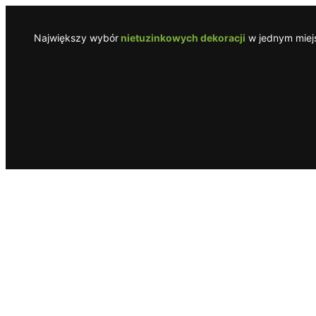
Przejdź
do
Największy wybór
nietuzinkowych dekoracji
w jednym miejs
treści