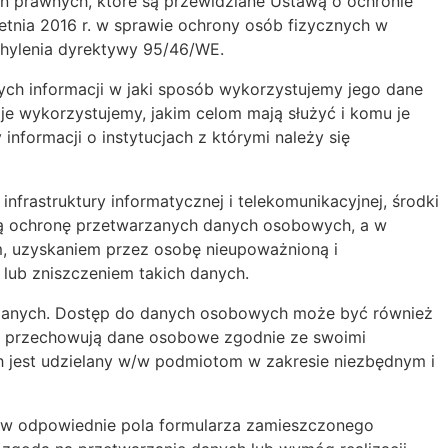
 prawnych, które są przewidziane Ustawą o ochronie
tnia 2016 r. w sprawie ochrony osób fizycznych w
hylenia dyrektywy 95/46/WE.
ch informacji w jaki sposób wykorzystujemy jego dane
e wykorzystujemy, jakim celom mają służyć i komu je
formacji o instytucjach z którymi należy się
infrastruktury informatycznej i telekomunikacyjnej, środki
tą ochronę przetwarzanych danych osobowych, a w
, uzyskaniem przez osobę nieupoważnioną i
lub zniszczeniem takich danych.
 danych. Dostęp do danych osobowych może być również
 i przechowują dane osobowe zgodnie ze swoimi
h jest udzielany w/w podmiotom w zakresie niezbędnym i
ia w odpowiednie pola formularza zamieszczonego