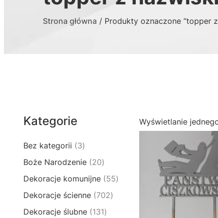
Strona główna
/ Produkty oznaczone “topper z
Kategorie
Wyświetlanie jedneg
3
Bez kategorii
3
p
2
Boże Narodzenie
20
r
0
5
Dekoracje komunijne
55
o
p
5
d
7
Dekoracje ścienne
702
r
p
u
0
o
1
Dekoracje ślubne
131
r
k