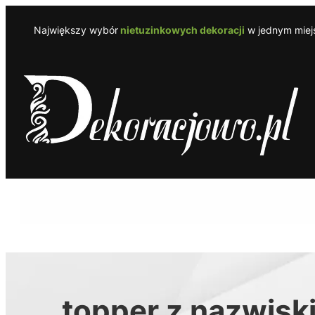
Przejdź
do
Największy wybór
nietuzinkowych dekoracji
w jednym miejs
treści
topper z nazwisk