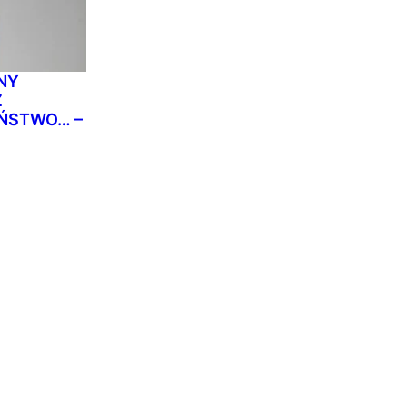
NY
Z
AŃSTWO… –