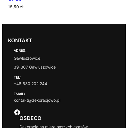
15,50
zł
KONTAKT
ADRES:
Gawłuszowice
39-307 Gawłuszowice
TEL:
+48 530 202 244
EMAIL:
kontakt@dekoracjowo.pl
Facebook
OSDECO
Dekoracje na miarę naszych czasów.