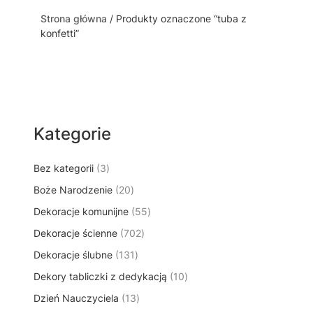
Strona główna
/ Produkty oznaczone “tuba z
konfetti”
Kategorie
3
Bez kategorii
3
p
2
Boże Narodzenie
20
r
0
5
Dekoracje komunijne
o
55
p
5
d
7
Dekoracje ścienne
702
r
p
u
0
o
1
Dekoracje ślubne
131
r
k
2
d
3
o
t
1
Dekory tabliczki z dedykacją
p
10
u
1
d
y
0
r
k
1
Dzień Nauczyciela
13
p
u
p
o
t
3
r