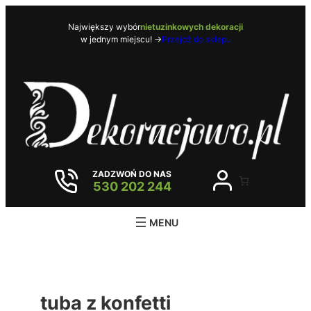
Przejdź
do
Największy wybór
nietuzinkowych dekoracji
w jednym miejscu! ->
Przejdź do sklepu
treści
ZADZWOŃ DO NAS
530 202 244
tuba z konfetti