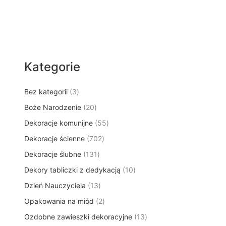
Kategorie
3
Bez kategorii
3
p
2
Boże Narodzenie
20
r
0
5
Dekoracje komunijne
o
55
p
5
d
7
Dekoracje ścienne
702
r
p
u
0
o
1
Dekoracje ślubne
131
r
k
2
d
3
o
t
1
Dekory tabliczki z dedykacją
p
10
u
1
d
y
0
r
k
1
Dzień Nauczyciela
13
p
u
p
o
t
3
r
k
2
Opakowania na miód
2
r
d
ó
p
o
t
p
o
u
w
1
Ozdobne zawieszki dekoracyjne
r
13
d
ó
r
d
k