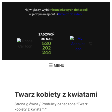
Przejdź
do
Największy wybór
nietuzinkowych dekoracji
w jednym miejscu! ->
Przejdź do sklepu
treści
ZADZWOŃ
DO NAS
530
202
244
Twarz kobiety z kwiatami
Strona główna
/ Produkty oznaczone “Twarz
kobiety z kwiatami”