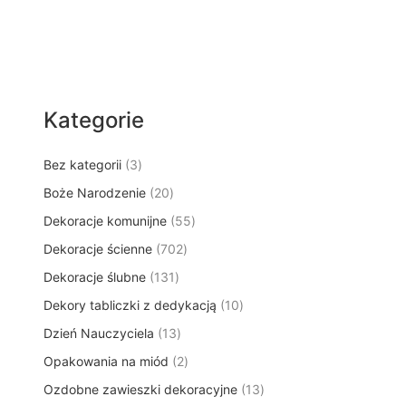
Kategorie
3
Bez kategorii
3
p
2
Boże Narodzenie
20
r
0
5
Dekoracje komunijne
o
55
p
5
d
7
Dekoracje ścienne
702
r
p
u
0
o
1
Dekoracje ślubne
131
r
k
2
d
3
o
t
1
Dekory tabliczki z dedykacją
p
10
u
1
d
y
0
r
k
1
Dzień Nauczyciela
13
p
u
p
o
t
3
r
k
2
Opakowania na miód
2
r
d
ó
p
o
t
p
o
u
w
1
Ozdobne zawieszki dekoracyjne
r
13
d
ó
r
d
k