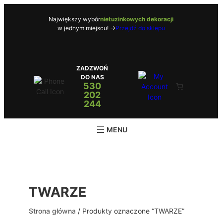
Przejdź
do
Największy wybór
nietuzinkowych dekoracji
w jednym miejscu! ->
Przejdź do sklepu
treści
ZADZWOŃ
DO NAS
530
202
244
TWARZE
Strona główna
/ Produkty oznaczone “TWARZE”