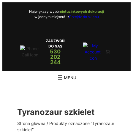
Przejdź
do
Największy wybór
nietuzinkowych dekoracji
w jednym miejscu! ->
Przejdź do sklepu
treści
ZADZWOŃ
DO NAS
530
202
244
Tyranozaur szkielet
Strona główna
/ Produkty oznaczone “Tyranozaur
szkielet”