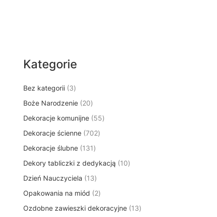
Kategorie
3
Bez kategorii
3
p
2
Boże Narodzenie
20
r
0
5
Dekoracje komunijne
o
55
p
5
d
7
Dekoracje ścienne
702
r
p
u
0
o
1
Dekoracje ślubne
131
r
k
2
d
3
o
t
1
Dekory tabliczki z dedykacją
p
10
u
1
d
y
0
r
k
1
Dzień Nauczyciela
13
p
u
p
o
t
3
r
k
2
Opakowania na miód
2
r
d
ó
p
o
t
p
o
u
w
1
Ozdobne zawieszki dekoracyjne
r
13
d
ó
r
d
k