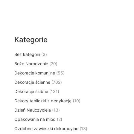
Kategorie
3
Bez kategorii
3
p
2
Boże Narodzenie
20
r
0
5
Dekoracje komunijne
o
55
p
5
d
7
Dekoracje ścienne
702
r
p
u
0
o
1
Dekoracje ślubne
131
r
k
2
d
3
o
t
1
Dekory tabliczki z dedykacją
p
10
u
1
d
y
0
r
k
1
Dzień Nauczyciela
13
p
u
p
o
t
3
r
k
2
Opakowania na miód
2
r
d
ó
p
o
t
p
o
u
w
1
Ozdobne zawieszki dekoracyjne
r
13
d
ó
r
d
k