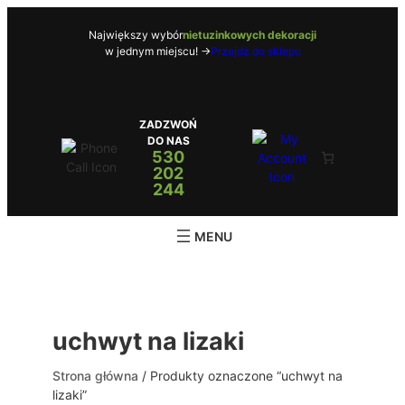
Przejdź
do
Największy wybór
nietuzinkowych dekoracji
w jednym miejscu! ->
Przejdź do sklepu
treści
ZADZWOŃ
DO NAS
530
202
244
uchwyt na lizaki
Strona główna
/ Produkty oznaczone “uchwyt na
lizaki”