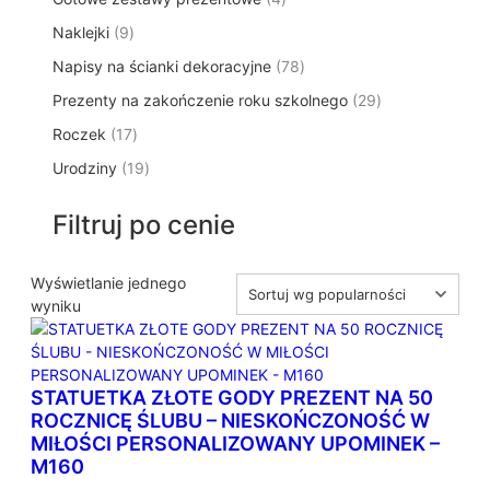
p
d
t
p
o
t
9
Naklejki
9
r
u
ó
r
d
y
p
o
k
w
7
Napisy na ścianki dekoracyjne
o
78
u
r
d
t
8
d
k
2
Prezenty na zakończenie roku szkolnego
o
29
u
ó
p
u
t
9
d
k
w
1
Roczek
17
r
k
y
p
u
t
7
o
t
1
Urodziny
19
r
k
ó
p
d
y
9
o
t
w
r
u
p
d
ó
Filtruj po cenie
o
k
r
u
w
d
t
o
k
u
ó
d
Wyświetlanie jednego
t
k
w
u
wyniku
ó
t
k
w
ó
t
w
ó
STATUETKA ZŁOTE GODY PREZENT NA 50
w
ROCZNICĘ ŚLUBU – NIESKOŃCZONOŚĆ W
MIŁOŚCI PERSONALIZOWANY UPOMINEK –
M160