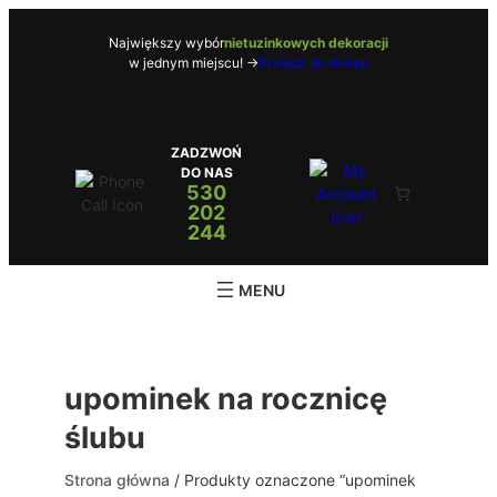
Przejdź
do
Największy wybór
nietuzinkowych dekoracji
w jednym miejscu! ->
Przejdź do sklepu
treści
ZADZWOŃ
DO NAS
530
202
244
upominek na rocznicę
ślubu
Strona główna
/ Produkty oznaczone “upominek