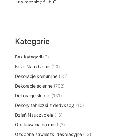
na rocznicę ślubu”
Kategorie
3
Bez kategorii
3
p
2
Boże Narodzenie
20
r
0
5
Dekoracje komunijne
o
55
p
5
d
7
Dekoracje ścienne
702
r
p
u
0
o
1
Dekoracje ślubne
131
r
k
2
d
3
o
t
1
Dekory tabliczki z dedykacją
p
10
u
1
d
y
0
r
k
1
Dzień Nauczyciela
13
p
u
p
o
t
3
r
k
2
Opakowania na miód
2
r
d
ó
p
o
t
p
o
u
w
1
Ozdobne zawieszki dekoracyjne
r
13
d
ó
r
d
k