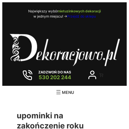
Przejdź
do
Największy wybór
nietuzinkowych dekoracji
w jednym miejscu! ->
Przejdź do sklepu
treści
ZADZWOŃ DO NAS
530 202 244
upominki na
zakończenie roku