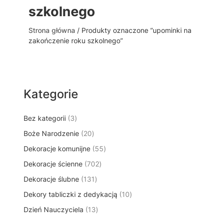
szkolnego
Strona główna
/ Produkty oznaczone “upominki na
zakończenie roku szkolnego”
Kategorie
3
Bez kategorii
3
p
2
Boże Narodzenie
20
r
0
5
Dekoracje komunijne
o
55
p
5
d
7
Dekoracje ścienne
702
r
p
u
0
o
1
Dekoracje ślubne
131
r
k
2
d
3
o
t
1
Dekory tabliczki z dedykacją
p
10
u
1
d
y
0
r
k
1
Dzień Nauczyciela
13
p
u
p
o
t
3
r