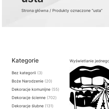
Strona główna
/ Produkty oznaczone “usta”
Kategorie
Wyświetlanie jedneg
3
Bez kategorii
3
p
2
Boże Narodzenie
20
r
0
5
Dekoracje komunijne
55
o
p
5
d
7
Dekoracje ścienne
702
r
p
u
0
o
1
Dekoracje ślubne
131
r
k