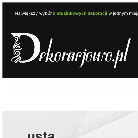
Przejdź
do
Największy wybór
nietuzinkowych dekoracji
w jednym miejs
treści
usta