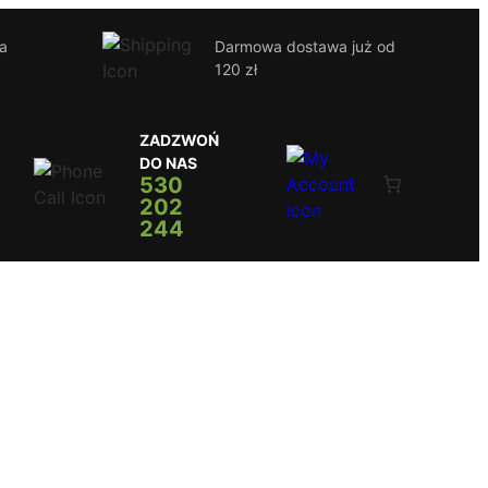
ja
Darmowa dostawa już od
120 zł
ZADZWOŃ
DO NAS
530
202
244