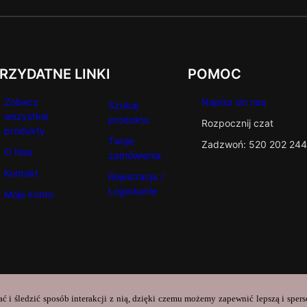
RZYDATNE LINKI
POMOC
Zobacz
Napisz do nas
Szukaj
wszystkie
produktu
Rozpocznij czat
produkty
Twoje
Zadzwoń: 520 202 244
O Nas
zamówienia
Kontakt
Rejestracja /
Logowanie
Moje konto
ać i śledzić sposób interakcji z nią, dzięki czemu możemy zapewnić lepszą i sper