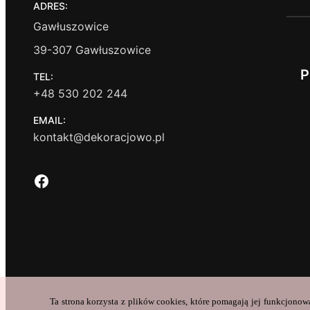
ADRES:
Gawłuszowice
39-307 Gawłuszowice
P
TEL:
+48 530 202 244
EMAIL:
kontakt@dekoracjowo.pl
Facebook
Ta strona korzysta z plików cookies, które pomagają jej funkcjonow