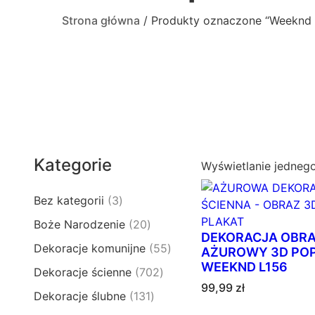
Strona główna
/ Produkty oznaczone “Weeknd p
Kategorie
Wyświetlanie jedneg
3
Bez kategorii
3
p
2
Boże Narodzenie
20
r
DEKORACJA OBR
0
5
Dekoracje komunijne
55
o
AŻUROWY 3D POP
p
5
WEEKND L156
d
7
Dekoracje ścienne
702
r
p
u
99,99
zł
0
o
1
Dekoracje ślubne
131
r
k
2
d
3