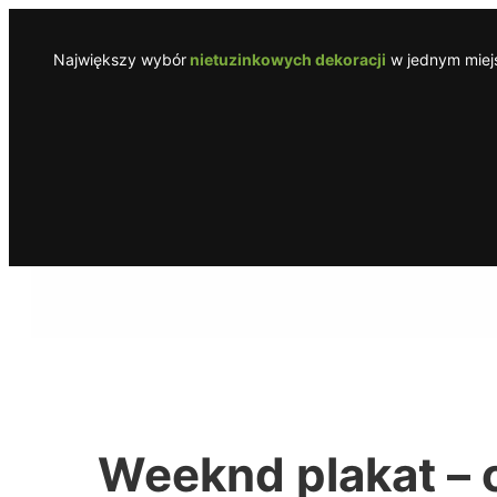
Przejdź
do
Największy wybór
nietuzinkowych dekoracji
w jednym miejs
treści
Weeknd plakat – 