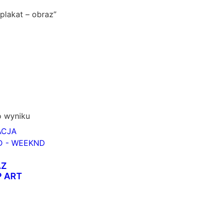
lakat – obraz”
o wyniku
AZ
 ART