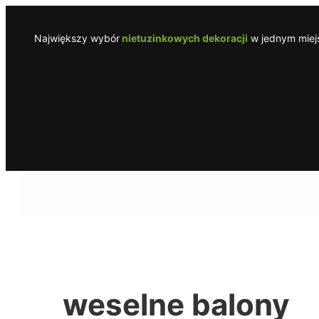
Przejdź
do
Największy wybór
nietuzinkowych dekoracji
w jednym miejs
treści
weselne balony