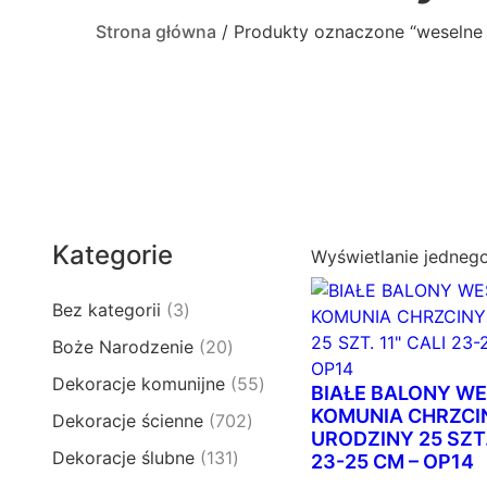
Strona główna
/ Produkty oznaczone “weselne
Kategorie
Wyświetlanie jedneg
3
Bez kategorii
3
p
2
Boże Narodzenie
20
r
0
5
Dekoracje komunijne
55
o
BIAŁE BALONY WE
p
5
d
KOMUNIA CHRZCI
7
Dekoracje ścienne
702
r
p
URODZINY 25 SZT.
u
0
o
1
Dekoracje ślubne
131
r
23-25 CM – OP14
k
2
d
3