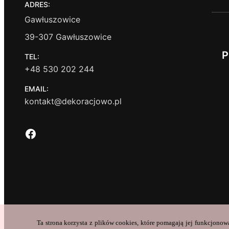
ADRES:
Gawłuszowice
39-307 Gawłuszowice
P
TEL:
+48 530 202 244
EMAIL:
kontakt@dekoracjowo.pl
Facebook
Ta strona korzysta z plików cookies, które pomagają jej funkcjonow