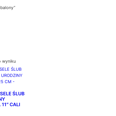
 balony”
o wyniku
SELE ŚLUB
NY
 11″ CALI