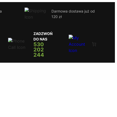
ja
Darmowa dostawa już od
120 zł
ZADZWOŃ
DO NAS
530
202
244