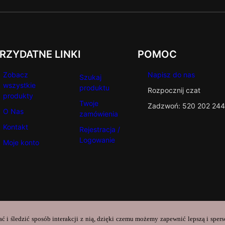
RZYDATNE LINKI
POMOC
Zobacz
Napisz do nas
Szukaj
wszystkie
produktu
Rozpocznij czat
produkty
Twoje
Zadzwoń: 520 202 244
O Nas
zamówienia
Kontakt
Rejestracja /
Logowanie
Moje konto
ać i śledzić sposób interakcji z nią, dzięki czemu możemy zapewnić lepszą i sper