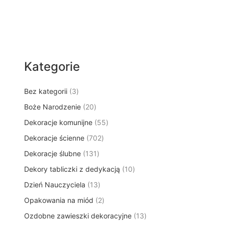
Kategorie
3
Bez kategorii
3
p
2
Boże Narodzenie
20
r
0
5
Dekoracje komunijne
o
55
p
5
d
7
Dekoracje ścienne
702
r
p
u
0
o
1
Dekoracje ślubne
131
r
k
2
d
3
o
t
1
Dekory tabliczki z dedykacją
p
10
u
1
d
y
0
r
k
1
Dzień Nauczyciela
13
p
u
p
o
t
3
r
k
2
Opakowania na miód
2
r
d
ó
p
o
t
p
o
u
w
1
Ozdobne zawieszki dekoracyjne
r
13
d
ó
r
d
k