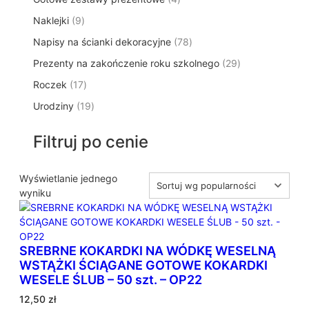
p
d
t
p
o
t
9
Naklejki
9
r
u
ó
r
d
y
p
o
k
w
7
Napisy na ścianki dekoracyjne
o
78
u
r
d
t
8
d
k
2
Prezenty na zakończenie roku szkolnego
o
29
u
ó
p
u
t
9
d
k
w
1
Roczek
17
r
k
y
p
u
t
7
o
t
1
Urodziny
19
r
k
ó
p
d
y
9
o
t
w
r
u
p
d
ó
Filtruj po cenie
o
k
r
u
w
d
t
o
k
u
ó
d
Wyświetlanie jednego
t
k
w
u
wyniku
ó
t
k
w
ó
t
w
ó
SREBRNE KOKARDKI NA WÓDKĘ WESELNĄ
w
WSTĄŻKI ŚCIĄGANE GOTOWE KOKARDKI
WESELE ŚLUB – 50 szt. – OP22
12,50
zł