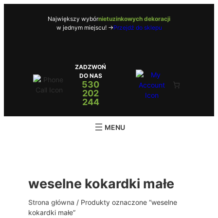
Przejdź
do
Największy wybór
nietuzinkowych dekoracji
w jednym miejscu! ->
Przejdź do sklepu
treści
ZADZWOŃ
DO NAS
530
202
244
weselne kokardki małe
Strona główna
/ Produkty oznaczone “weselne
kokardki małe”