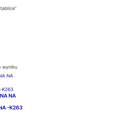
tablice”
o wyniku
LNA NA
A -K263