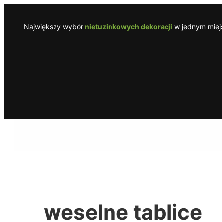
Przejdź
do
Największy wybór
nietuzinkowych dekoracji
w jednym miejs
treści
weselne tablice