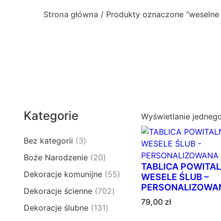
Strona główna
/ Produkty oznaczone “weselne 
Kategorie
Wyświetlanie jedneg
3
Bez kategorii
3
p
2
Boże Narodzenie
20
r
TABLICA POWITA
0
5
Dekoracje komunijne
55
o
WESELE ŚLUB –
p
5
PERSONALIZOWAN
d
7
Dekoracje ścienne
702
r
p
u
79,00
zł
0
o
1
Dekoracje ślubne
131
r
k
2
d
3