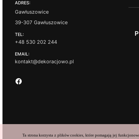
ADRES:
Gawłuszowice
39-307 Gawłuszowice
P
TEL:
+48 530 202 244
EMAIL:
kontakt@dekoracjowo.pl
Facebook
Ta strona korzysta z plików cookies, które pomagają jej funkcjonow