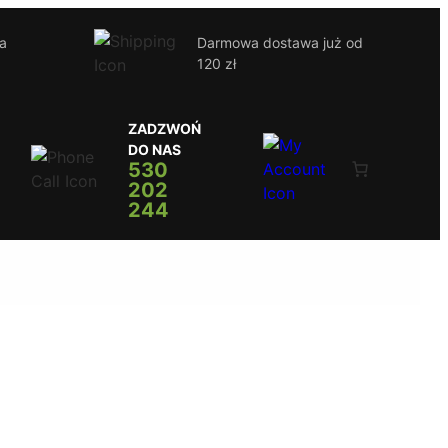
ja
Darmowa dostawa już od
120 zł
ZADZWOŃ
DO NAS
530
202
244