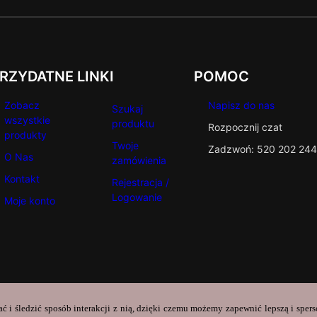
RZYDATNE LINKI
POMOC
Zobacz
Napisz do nas
Szukaj
wszystkie
produktu
Rozpocznij czat
produkty
Twoje
Zadzwoń: 520 202 244
O Nas
zamówienia
Kontakt
Rejestracja /
Logowanie
Moje konto
ać i śledzić sposób interakcji z nią, dzięki czemu możemy zapewnić lepszą i sper