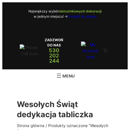
Przejdź
do
Największy wybór
nietuzinkowych dekoracji
w jednym miejscu! ->
Przejdź do sklepu
treści
ZADZWOŃ
DO NAS
530
202
244
Wesołych Świąt
dedykacja tabliczka
Strona główna
/ Produkty oznaczone “Wesołych