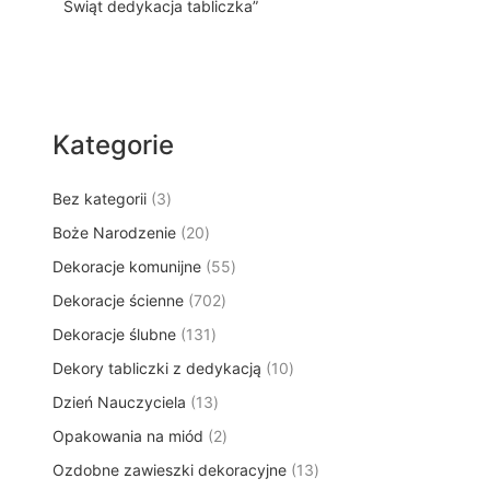
Świąt dedykacja tabliczka”
Kategorie
3
Bez kategorii
3
p
2
Boże Narodzenie
20
r
0
5
Dekoracje komunijne
o
55
p
5
d
7
Dekoracje ścienne
702
r
p
u
0
o
1
Dekoracje ślubne
131
r
k
2
d
3
o
t
1
Dekory tabliczki z dedykacją
p
10
u
1
d
y
0
r
k
1
Dzień Nauczyciela
13
p
u
p
o
t
3
r
k
2
Opakowania na miód
2
r
d
ó
p
o
t
p
o
u
w
1
Ozdobne zawieszki dekoracyjne
r
13
d
ó
r
d
k