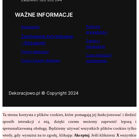
WAŻNE INFORMACJE
Polityka
Regulamin
prywatności
Zamówienia indywidualne
Zwroty i
– Regulamin
reklamacje
Formy płatności
Czas realizacji
Czas i koszty dostawy
zamówienia
Dekoracjowo.pl © Copyright 2024
Ta strona korzysta z plików cookies, które pomagają jej funkcjonować i śledzić
sposób interakcji z nią, dzięki czemu możemy zapewnić lepszą i
spersonalizowaną obsługę. Będziemy używać wszystkich plików cookies tylko
wtedy, gdy wyrazisz na to zgodę, klikając
Akceptuj
. Jeśli klikniesz
X
wszystkie