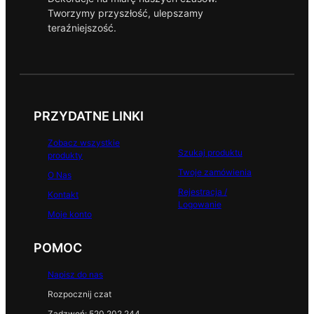
e
Tworzymy przyszłość, ulepszamy
b
teraźniejszość.
o
o
k
PRZYDATNE LINKI
Zobacz wszystkie
Szukaj produktu
produkty
Twoje zamówienia
O Nas
Rejestracja /
Kontakt
Logowanie
Moje konto
POMOC
Napisz do nas
Rozpocznij czat
Zadzwoń: 520 202 244