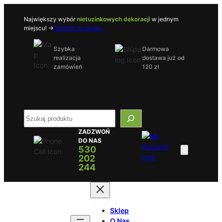
Przejdź
do
Największy wybór
nietuzinkowych dekoracji
w jednym
miejscu! ->
Przejdź do sklepu
treści
Szybka
Darmowa
realizacja
dostawa już od
zamówień
120 zł
S
e
ZADZWOŃ
a
DO NAS
r
530
c
202
h
244
Sklep
O Nas