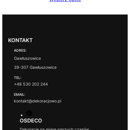
KONTAKT
ADRES:
Gawłuszowice
39-307 Gawłuszowice
TEL:
+48 530 202 244
EMAIL:
kontakt@dekoracjowo.pl
F
a
OSDECO
c
Dekoracje na miarę naszych czasów.