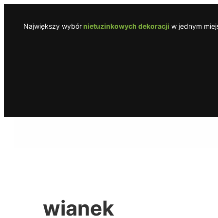
Przejdź
do
Największy wybór
nietuzinkowych dekoracji
w jednym miejs
treści
wianek