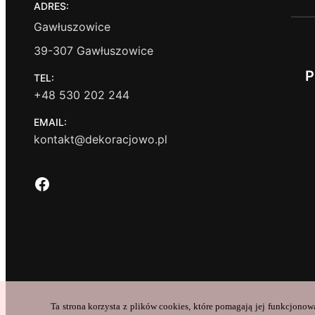
ADRES:
Gawłuszowice
39-307 Gawłuszowice
P
TEL:
+48 530 202 244
EMAIL:
kontakt@dekoracjowo.pl
Facebook
Ta strona korzysta z plików cookies, które pomagają jej funkcjonow