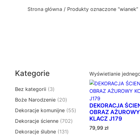
Strona główna
/ Produkty oznaczone “wianek”
Kategorie
Wyświetlanie jedneg
3
Bez kategorii
3
p
2
Boże Narodzenie
20
r
DEKORACJA ŚCIE
0
5
Dekoracje komunijne
55
o
OBRAZ AŻUROWY
p
5
KLACZ J179
d
7
Dekoracje ścienne
702
r
p
u
79,99
zł
0
o
1
Dekoracje ślubne
131
r
k
2
d
3