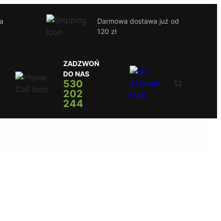
ja
Darmowa dostawa już od
120 zł
ZADZWOŃ
DO NAS
530
202
244