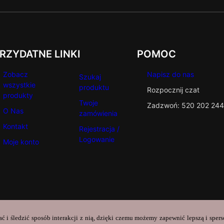
RZYDATNE LINKI
POMOC
Zobacz
Napisz do nas
Szukaj
wszystkie
produktu
Rozpocznij czat
produkty
Twoje
Zadzwoń: 520 202 244
O Nas
zamówienia
Kontakt
Rejestracja /
Logowanie
Moje konto
ać i śledzić sposób interakcji z nią, dzięki czemu możemy zapewnić lepszą i sper