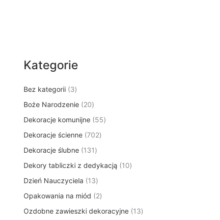
Kategorie
3
Bez kategorii
3
p
2
Boże Narodzenie
20
r
0
5
Dekoracje komunijne
o
55
p
5
d
7
Dekoracje ścienne
702
r
p
u
0
o
1
Dekoracje ślubne
131
r
k
2
d
3
o
t
1
Dekory tabliczki z dedykacją
p
10
u
1
d
y
0
r
k
1
Dzień Nauczyciela
13
p
u
p
o
t
3
r
k
2
Opakowania na miód
2
r
d
ó
p
o
t
p
o
u
w
1
Ozdobne zawieszki dekoracyjne
r
13
d
ó
r
d
k