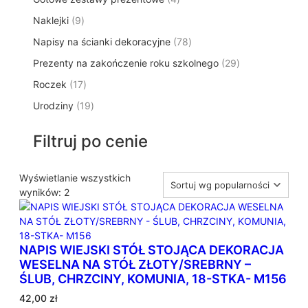
p
d
t
p
o
t
9
Naklejki
9
r
u
ó
r
d
y
p
o
k
w
7
Napisy na ścianki dekoracyjne
o
78
u
r
d
t
8
d
k
2
Prezenty na zakończenie roku szkolnego
o
29
u
ó
p
u
t
9
d
k
w
1
Roczek
17
r
k
y
p
u
t
7
o
t
1
Urodziny
19
r
k
ó
p
d
y
9
o
t
w
r
u
p
d
ó
Filtruj po cenie
o
k
r
u
w
d
t
o
k
u
ó
d
Wyświetlanie wszystkich
t
k
w
P
u
wyników: 2
ó
t
o
k
w
ó
s
t
w
o
ó
NAPIS WIEJSKI STÓŁ STOJĄCA DEKORACJA
r
w
WESELNA NA STÓŁ ZŁOTY/SREBRNY –
t
ŚLUB, CHRZCINY, KOMUNIA, 18-STKA- M156
o
w
42,00
zł
a