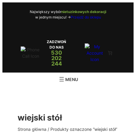
Przejdź
do
Największy wybór
nietuzinkowych dekoracji
w jednym miejscu! ->
Przejdź do sklepu
treści
ZADZWOŃ
DO NAS
530
202
244
wiejski stół
Strona główna
/ Produkty oznaczone “wiejski stół”