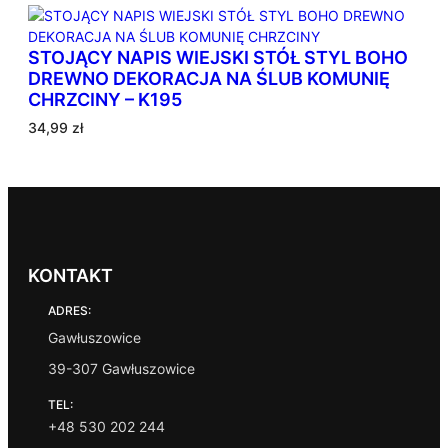
n
e
STOJĄCY NAPIS WIEJSKI STÓŁ STYL BOHO
w
DREWNO DEKORACJA NA ŚLUB KOMUNIĘ
e
CHRZCINY – K195
d
ł
34,99
zł
u
g
p
o
p
u
l
KONTAKT
a
ADRES:
r
n
Gawłuszowice
o
39-307 Gawłuszowice
ś
c
TEL:
i
+48 530 202 244