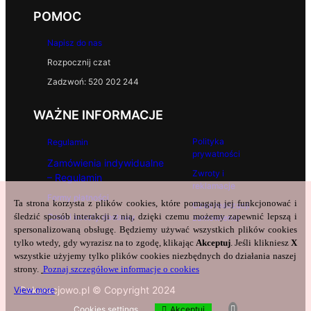
POMOC
Napisz do nas
Rozpocznij czat
Zadzwoń: 520 202 244
WAŻNE INFORMACJE
Polityka
Regulamin
prywatności
Zamówienia indywidualne
Zwroty i
– Regulamin
reklamacje
Formy płatności
Ta strona korzysta z plików cookies, które pomagają jej funkcjonować i
Czas realizacji
śledzić sposób interakcji z nią, dzięki czemu możemy zapewnić lepszą i
Czas i koszty dostawy
zamówienia
spersonalizowaną obsługę. Będziemy używać wszystkich plików cookies
tylko wtedy, gdy wyrazisz na to zgodę, klikając
Akceptuj
. Jeśli klikniesz
X
wszystkie użyjemy tylko plików cookies niezbędnych do działania naszej
strony.
Poznaj szczegółowe informacje o cookies
Dekoracjowo.pl © Copyright 2024
View more
Cookies settings
Akceptuj