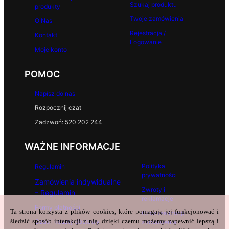
Szukaj produktu
produkty
Twoje zamówienia
O Nas
Rejestracja /
Kontakt
Logowanie
Moje konto
POMOC
Napisz do nas
Rozpocznij czat
Zadzwoń: 520 202 244
WAŻNE INFORMACJE
Polityka
Regulamin
prywatności
Zamówienia indywidualne
Zwroty i
– Regulamin
reklamacje
Formy płatności
Ta strona korzysta z plików cookies, które pomagają jej funkcjonować i
Czas realizacji
śledzić sposób interakcji z nią, dzięki czemu możemy zapewnić lepszą i
Czas i koszty dostawy
zamówienia