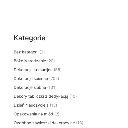
Kategorie
3
Bez kategorii
3
p
2
Boże Narodzenie
20
r
0
5
Dekoracje komunijne
o
55
p
5
d
7
Dekoracje ścienne
702
r
p
u
0
o
1
Dekoracje ślubne
131
r
k
2
d
3
o
t
1
Dekory tabliczki z dedykacją
p
10
u
1
d
y
0
r
k
1
Dzień Nauczyciela
13
p
u
p
o
t
3
r
k
2
Opakowania na miód
2
r
d
ó
p
o
t
p
o
u
w
1
Ozdobne zawieszki dekoracyjne
r
13
d
ó
r
d
k