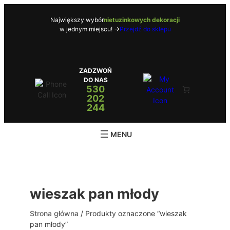
Przejdź
do
Największy wybór
nietuzinkowych dekoracji
w jednym miejscu! ->
Przejdź do sklepu
treści
ZADZWOŃ
DO NAS
530
202
244
wieszak pan młody
Strona główna
/ Produkty oznaczone “wieszak
pan młody”