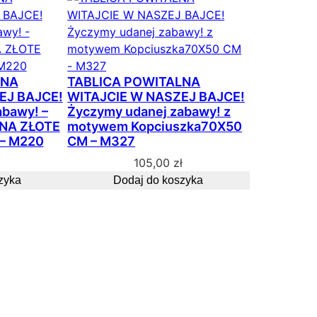
s
o
r
t
o
LNA
TABLICA POWITALNA
w
EJ BAJCE!
WITAJCIE W NASZEJ BAJCE!
a
abawy! –
Życzymy udanej zabawy! z
n
NA ZŁOTE
motywem Kopciuszka70X50
e
 – M220
CM – M327
w
105,00
zł
e
zyka
Dodaj do koszyka
d
ł
u
g
p
o
p
u