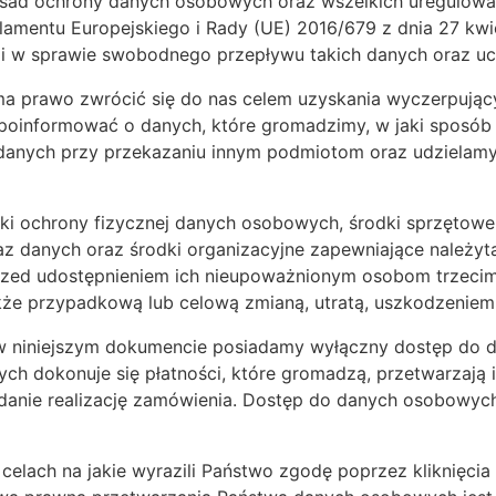
sad ochrony danych osobowych oraz wszelkich uregulowań
mentu Europejskiego i Rady (UE) 2016/679 z dnia 27 kwie
i w sprawie swobodnego przepływu takich danych oraz uc
a prawo zwrócić się do nas celem uzyskania wyczerpujący
oinformować o danych, które gromadzimy, w jaki sposób j
anych przy przekazaniu innym podmiotom oraz udzielamy in
odki ochrony fizycznej danych osobowych, środki sprzętowe 
z danych oraz środki organizacyjne zapewniające należy
zed udostępnieniem ich nieupoważnionym osobom trzecim
że przypadkową lub celową zmianą, utratą, uszkodzeniem 
 w niniejszym dokumencie posiadamy wyłączny dostęp do
h dokonuje się płatności, które gromadzą, przetwarzają
danie realizację zamówienia. Dostęp do danych osobowyc
celach na jakie wyrazili Państwo zgodę poprzez kliknięc