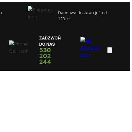
ja
Darmowa dostawa już od
120 zł
ZADZWOŃ
DO NAS
530
202
244