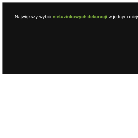
Przejdź
do
Największy wybór
nietuzinkowych dekoracji
w jednym miejs
treści