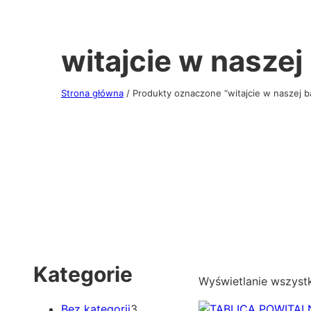
witajcie w naszej
Strona główna
/ Produkty oznaczone “witajcie w naszej b
Kategorie
Wyświetlanie wszyst
3
Bez kategorii
3