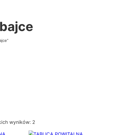
 bajce
ajce”
P
kich wyników: 2
o