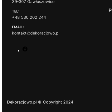
39-307 Gawłuszowice
P
TEL:
+48 530 202 244
EMAIL:
kontakt@dekoracjowo.pl
F
a
c
e
b
o
o
k
Dekoracjowo.pl © Copyright 2024