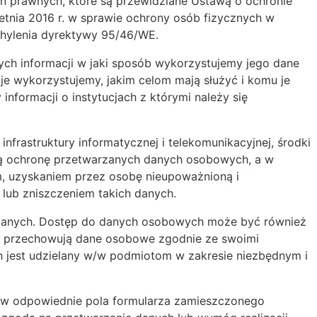
 prawnych, które są przewidziane Ustawą o ochronie
tnia 2016 r. w sprawie ochrony osób fizycznych w
hylenia dyrektywy 95/46/WE.
ch informacji w jaki sposób wykorzystujemy jego dane
e wykorzystujemy, jakim celom mają służyć i komu je
formacji o instytucjach z którymi należy się
infrastruktury informatycznej i telekomunikacyjnej, środki
tą ochronę przetwarzanych danych osobowych, a w
, uzyskaniem przez osobę nieupoważnioną i
lub zniszczeniem takich danych.
 danych. Dostęp do danych osobowych może być również
 i przechowują dane osobowe zgodnie ze swoimi
h jest udzielany w/w podmiotom w zakresie niezbędnym i
ia w odpowiednie pola formularza zamieszczonego