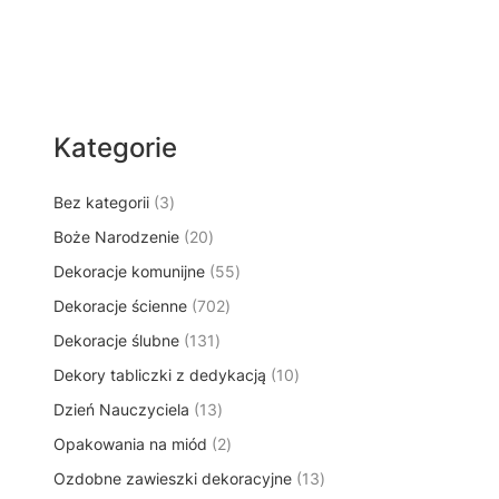
Kategorie
3
Bez kategorii
3
p
2
Boże Narodzenie
20
r
0
5
Dekoracje komunijne
o
55
p
5
d
7
Dekoracje ścienne
702
r
p
u
0
o
1
Dekoracje ślubne
131
r
k
2
d
3
o
t
1
Dekory tabliczki z dedykacją
p
10
u
1
d
y
0
r
k
1
Dzień Nauczyciela
13
p
u
p
o
t
3
r
k
2
Opakowania na miód
2
r
d
ó
p
o
t
p
o
u
w
1
Ozdobne zawieszki dekoracyjne
r
13
d
ó
r
d
k