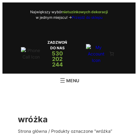
Przejdź
do
Największy wybór
nietuzinkowych dekoracji
w jednym miejscu! ->
Przejdź do sklepu
treści
ZADZWOŃ
DO NAS
530
202
244
wróżka
Strona główna
/ Produkty oznaczone “wróżka”