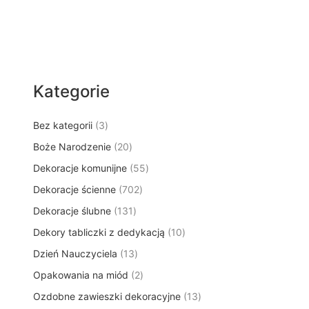
Kategorie
3
Bez kategorii
3
p
2
Boże Narodzenie
20
r
0
5
Dekoracje komunijne
o
55
p
5
d
7
Dekoracje ścienne
702
r
p
u
0
o
1
Dekoracje ślubne
131
r
k
2
d
3
o
t
1
Dekory tabliczki z dedykacją
p
10
u
1
d
y
0
r
k
1
Dzień Nauczyciela
13
p
u
p
o
t
3
r
k
2
Opakowania na miód
2
r
d
ó
p
o
t
p
o
u
w
1
Ozdobne zawieszki dekoracyjne
r
13
d
ó
r
d
k