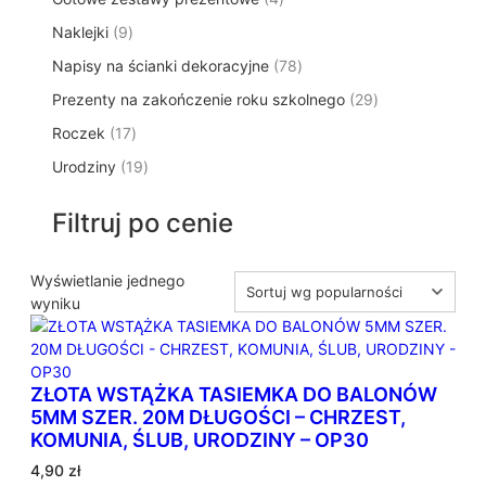
p
d
t
p
o
t
9
Naklejki
9
r
u
ó
r
d
y
p
o
k
w
7
Napisy na ścianki dekoracyjne
o
78
u
r
d
t
8
d
k
2
Prezenty na zakończenie roku szkolnego
o
29
u
ó
p
u
t
9
d
k
w
1
Roczek
17
r
k
y
p
u
t
7
o
t
1
Urodziny
19
r
k
ó
p
d
y
9
o
t
w
r
u
p
d
ó
Filtruj po cenie
o
k
r
u
w
d
t
o
k
u
ó
d
Wyświetlanie jednego
t
k
w
u
wyniku
ó
t
k
w
ó
t
w
ó
ZŁOTA WSTĄŻKA TASIEMKA DO BALONÓW
w
5MM SZER. 20M DŁUGOŚCI – CHRZEST,
KOMUNIA, ŚLUB, URODZINY – OP30
4,90
zł