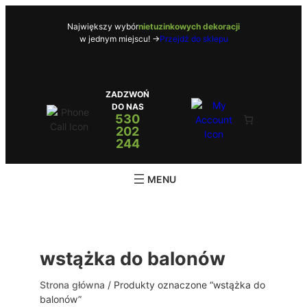
Przejdź
do
Największy wybór
nietuzinkowych dekoracji
w jednym miejscu! ->
Przejdź do sklepu
treści
ZADZWOŃ
DO NAS
530
202
244
wstążka do balonów
Strona główna
/ Produkty oznaczone “wstążka do
balonów”