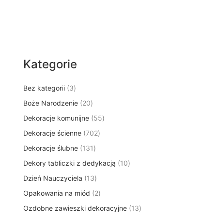
Kategorie
3
Bez kategorii
3
p
2
Boże Narodzenie
20
r
0
5
Dekoracje komunijne
o
55
p
5
d
7
Dekoracje ścienne
702
r
p
u
0
o
1
Dekoracje ślubne
131
r
k
2
d
3
o
t
1
Dekory tabliczki z dedykacją
p
10
u
1
d
y
0
r
k
1
Dzień Nauczyciela
13
p
u
p
o
t
3
r
k
2
Opakowania na miód
2
r
d
ó
p
o
t
p
o
u
w
1
Ozdobne zawieszki dekoracyjne
r
13
d
ó
r
d
k