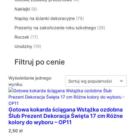
p
d
t
p
o
t
9
Naklejki
9
r
u
ó
r
d
y
p
o
k
w
7
Napisy na ścianki dekoracyjne
o
78
u
r
d
t
8
d
k
2
Prezenty na zakończenie roku szkolnego
o
29
u
ó
p
u
t
9
d
k
w
1
Roczek
17
r
k
y
p
u
t
7
o
t
1
Urodziny
19
r
k
ó
p
d
y
9
o
t
w
r
u
p
d
ó
Filtruj po cenie
o
k
r
u
w
d
t
o
k
u
ó
d
Wyświetlanie jednego
t
k
w
u
wyniku
ó
t
k
w
ó
t
w
ó
Gotowa kokarda ściągana Wstążka ozdobna
w
Ślub Prezent Dekoracja Święta 17 cm Różne
kolory do wyboru – OP11
2,50
zł