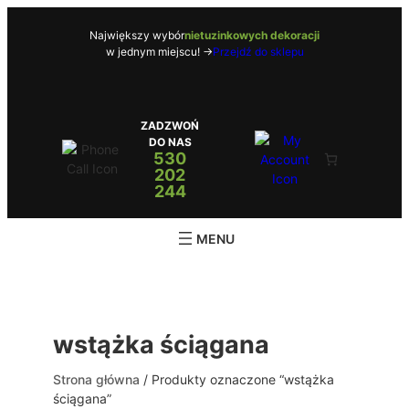
Przejdź
do
Największy wybór
nietuzinkowych dekoracji
w jednym miejscu! ->
Przejdź do sklepu
treści
ZADZWOŃ
DO NAS
530
202
244
wstążka ściągana
Strona główna
/ Produkty oznaczone “wstążka
ściągana”