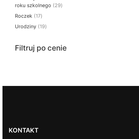
t
p
k
2
roku szkolnego
29
u
ó
r
t
9
k
w
1
Roczek
17
o
y
p
t
7
d
1
Urodziny
19
r
ó
p
u
9
o
w
r
k
p
d
o
Filtruj po cenie
t
r
u
d
ó
o
k
u
w
d
t
k
u
ó
t
k
w
ó
t
w
ó
w
KONTAKT