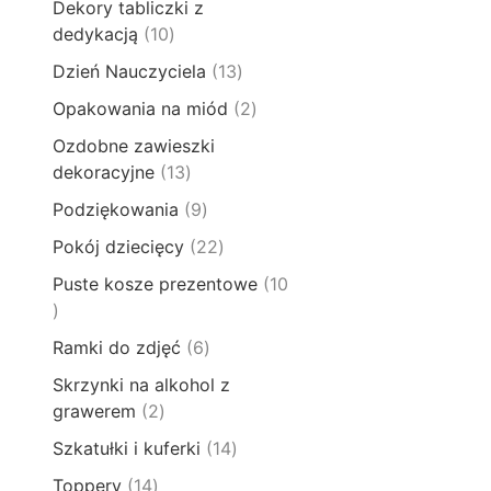
o
t
Dekory tabliczki z
p
u
1
d
y
1
dedykacją
10
r
k
p
u
0
o
t
1
Dzień Nauczyciela
13
r
k
p
d
ó
3
o
t
2
Opakowania na miód
2
r
u
w
p
d
ó
p
o
k
Ozdobne zawieszki
r
u
w
r
d
t
1
dekoracyjne
13
o
k
o
u
y
3
d
t
9
Podziękowania
9
d
k
p
u
ó
p
u
t
2
Pokój dziecięcy
22
r
k
w
r
k
ó
2
o
t
Puste kosze prezentowe
10
o
t
w
p
d
ó
1
d
y
r
u
w
0
u
6
Ramki do zdjęć
6
o
k
p
k
p
d
t
Skrzynki na alkohol z
r
t
r
u
ó
2
grawerem
2
o
ó
o
k
w
p
d
w
1
Szkatułki i kuferki
14
d
t
r
u
4
u
y
1
Toppery
14
o