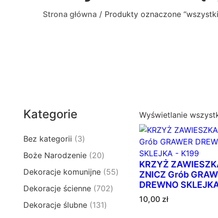
Strona główna
/ Produkty oznaczone “wszystki
Kategorie
Wyświetlanie wszyst
3
Bez kategorii
3
p
2
Boże Narodzenie
20
r
KRZYŻ ZAWIESZK
0
5
Dekoracje komunijne
55
o
ZNICZ Grób GRA
p
5
DREWNO SKLEJKA 
d
7
Dekoracje ścienne
702
r
p
u
10,00
zł
0
o
1
Dekoracje ślubne
131
r
k
2
d
3