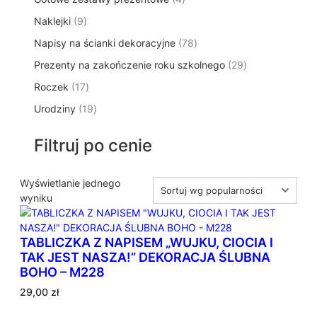
p
d
t
p
o
t
9
Naklejki
9
r
u
ó
r
d
y
p
o
k
w
7
Napisy na ścianki dekoracyjne
o
78
u
r
d
t
8
d
k
2
Prezenty na zakończenie roku szkolnego
o
29
u
ó
p
u
t
9
d
k
w
1
Roczek
17
r
k
y
p
u
t
7
o
t
1
Urodziny
19
r
k
ó
p
d
y
9
o
t
w
r
u
p
d
ó
Filtruj po cenie
o
k
r
u
w
d
t
o
k
u
ó
d
Wyświetlanie jednego
t
k
w
u
wyniku
ó
t
k
w
ó
t
w
TABLICZKA Z NAPISEM „WUJKU, CIOCIA I
ó
TAK JEST NASZA!” DEKORACJA ŚLUBNA
w
BOHO – M228
29,00
zł