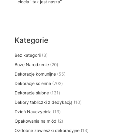
ciocia i tak jest nasza”
Kategorie
3
Bez kategorii
3
p
2
Boże Narodzenie
20
r
0
5
Dekoracje komunijne
o
55
p
5
d
7
Dekoracje ścienne
702
r
p
u
0
o
1
Dekoracje ślubne
131
r
k
2
d
3
o
t
1
Dekory tabliczki z dedykacją
p
10
u
1
d
y
0
r
k
1
Dzień Nauczyciela
13
p
u
p
o
t
3
r
k
2
Opakowania na miód
2
r
d
ó
p
o
t
p
o
u
w
1
Ozdobne zawieszki dekoracyjne
r
13
d
ó
r
d
k