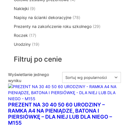
p
d
t
p
o
t
9
Naklejki
9
r
u
ó
r
d
y
p
o
k
w
7
Napisy na ścianki dekoracyjne
o
78
u
r
d
t
8
d
k
2
Prezenty na zakończenie roku szkolnego
o
29
u
ó
p
u
t
9
d
k
w
1
Roczek
17
r
k
y
p
u
t
7
o
t
1
Urodziny
19
r
k
ó
p
d
y
9
o
t
w
r
u
p
d
ó
Filtruj po cenie
o
k
r
u
w
d
t
o
k
u
ó
d
Wyświetlanie jednego
t
k
w
u
wyniku
ó
t
k
w
ó
t
w
ó
PREZENT NA 30 40 50 60 URODZINY –
w
RAMKA A4 NA PIENIĄDZE, BATONA I
PIERSIÓWKĘ – DLA NIEJ LUB DLA NIEGO –
M155