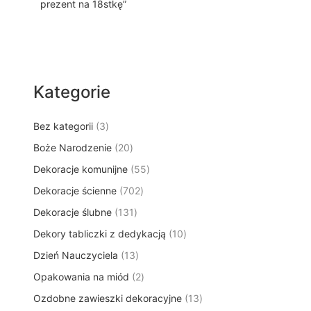
prezent na 18stkę”
Kategorie
3
Bez kategorii
3
p
2
Boże Narodzenie
20
r
0
5
Dekoracje komunijne
o
55
p
5
d
7
Dekoracje ścienne
702
r
p
u
0
o
1
Dekoracje ślubne
131
r
k
2
d
3
o
t
1
Dekory tabliczki z dedykacją
p
10
u
1
d
y
0
r
k
1
Dzień Nauczyciela
13
p
u
p
o
t
3
r
k
2
Opakowania na miód
2
r
d
ó
p
o
t
p
o
u
w
1
Ozdobne zawieszki dekoracyjne
r
13
d
ó
r
d
k