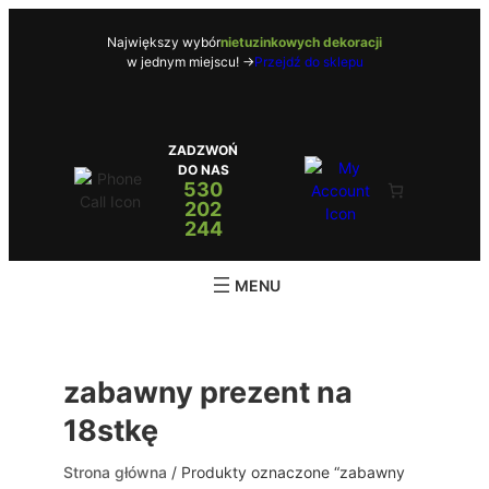
Przejdź
do
Największy wybór
nietuzinkowych dekoracji
w jednym miejscu! ->
Przejdź do sklepu
treści
ZADZWOŃ
DO NAS
530
202
244
zabawny prezent na
18stkę
Strona główna
/ Produkty oznaczone “zabawny