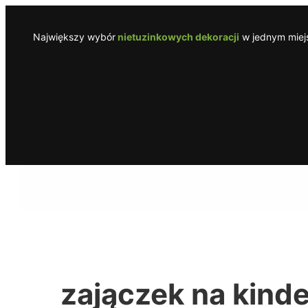
Przejdź
do
Największy wybór
nietuzinkowych dekoracji
w jednym miejs
treści
zajączek na kinde