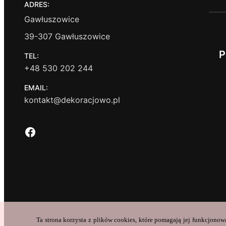
ADRES:
Gawłuszowice
39-307 Gawłuszowice
P
TEL:
+48 530 202 244
EMAIL:
kontakt@dekoracjowo.pl
Facebook
Ta strona korzysta z plików cookies, które pomagają jej funkcjonow