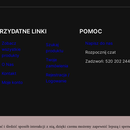
RZYDATNE LINKI
POMOC
Zobacz
Napisz do nas
Szukaj
wszystkie
produktu
Rozpocznij czat
produkty
Twoje
Zadzwoń: 520 202 244
O Nas
zamówienia
Kontakt
Rejestracja /
Logowanie
Moje konto
ać i śledzić sposób interakcji z nią, dzięki czemu możemy zapewnić lepszą i sper