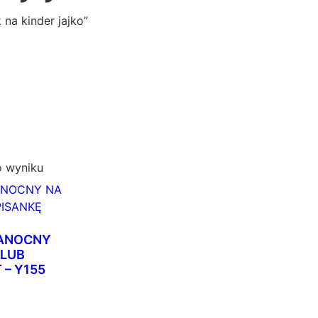
na kinder jajko”
o wyniku
KANOCNY
 LUB
 – Y155