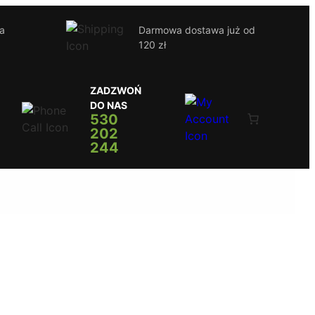
ja
Darmowa dostawa już od
120 zł
ZADZWOŃ
DO NAS
530
202
244