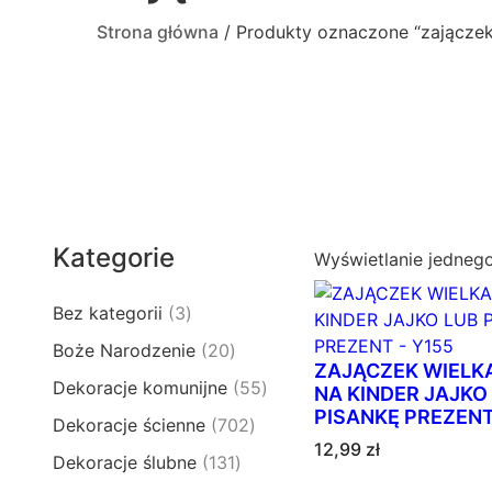
Strona główna
/ Produkty oznaczone “zajączek 
Kategorie
Wyświetlanie jedneg
3
Bez kategorii
3
p
2
Boże Narodzenie
20
r
ZAJĄCZEK WIEL
0
5
Dekoracje komunijne
55
o
NA KINDER JAJKO
p
5
PISANKĘ PREZENT
d
7
Dekoracje ścienne
702
r
p
u
12,99
zł
0
o
1
Dekoracje ślubne
131
r
k
2
d
3