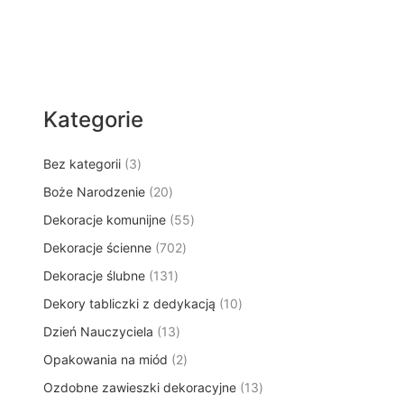
Kategorie
3
Bez kategorii
3
p
2
Boże Narodzenie
20
r
0
5
Dekoracje komunijne
o
55
p
5
d
7
Dekoracje ścienne
702
r
p
u
0
o
1
Dekoracje ślubne
131
r
k
2
d
3
o
t
1
Dekory tabliczki z dedykacją
p
10
u
1
d
y
0
r
k
1
Dzień Nauczyciela
13
p
u
p
o
t
3
r
k
2
Opakowania na miód
2
r
d
ó
p
o
t
p
o
u
w
1
Ozdobne zawieszki dekoracyjne
r
13
d
ó
r
d
k