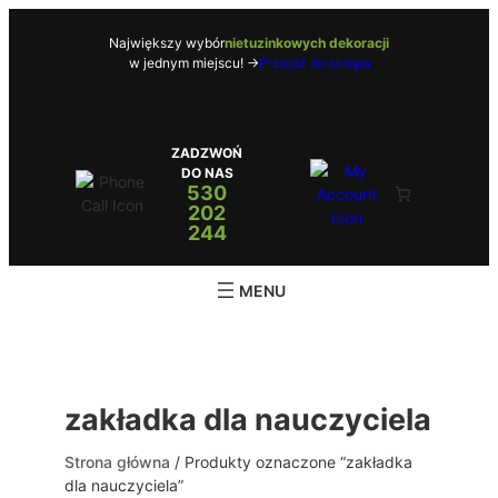
Przejdź
do
Największy wybór
nietuzinkowych dekoracji
w jednym miejscu! ->
Przejdź do sklepu
treści
ZADZWOŃ
DO NAS
530
202
244
zakładka dla nauczyciela
Strona główna
/ Produkty oznaczone “zakładka
dla nauczyciela”