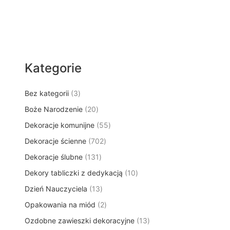
Kategorie
3
Bez kategorii
3
p
2
Boże Narodzenie
20
r
0
5
Dekoracje komunijne
o
55
p
5
d
7
Dekoracje ścienne
702
r
p
u
0
o
1
Dekoracje ślubne
131
r
k
2
d
3
o
t
1
Dekory tabliczki z dedykacją
p
10
u
1
d
y
0
r
k
1
Dzień Nauczyciela
13
p
u
p
o
t
3
r
k
2
Opakowania na miód
2
r
d
ó
p
o
t
p
o
u
w
1
Ozdobne zawieszki dekoracyjne
r
13
d
ó
r
d
k