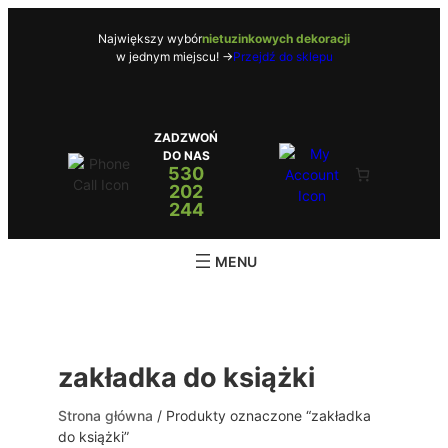
Przejdź
do
Największy wybór
nietuzinkowych dekoracji
w jednym miejscu! ->
Przejdź do sklepu
treści
ZADZWOŃ
DO NAS
530
202
244
zakładka do książki
Strona główna
/ Produkty oznaczone “zakładka
do książki”