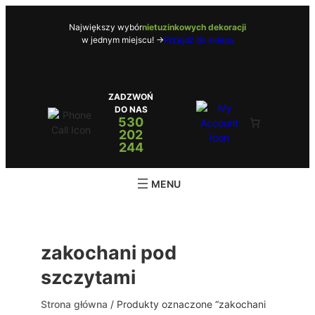
Przejdź
do
Największy wybór
nietuzinkowych dekoracji
w jednym miejscu! ->
Przejdź do sklepu
treści
ZADZWOŃ
DO NAS
530
202
244
zakochani pod
szczytami
Strona główna
/ Produkty oznaczone “zakochani