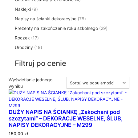
p
d
t
p
o
t
9
Naklejki
9
r
u
ó
r
d
y
p
o
k
w
7
Napisy na ścianki dekoracyjne
o
78
u
r
d
t
8
d
k
2
Prezenty na zakończenie roku szkolnego
o
29
u
ó
p
u
t
9
d
k
w
1
Roczek
17
r
k
y
p
u
t
7
o
t
1
Urodziny
19
r
k
ó
p
d
y
9
o
t
w
r
u
p
d
ó
Filtruj po cenie
o
k
r
u
w
d
t
o
k
u
ó
d
Wyświetlanie jednego
t
k
w
u
wyniku
ó
t
k
w
ó
t
w
ó
DUŻY NAPIS NA ŚCIANKĘ „Zakochani pod
w
szczytami” – DEKORACJE WESELNE, ŚLUB,
NAPISY DEKORACYJNE – M299
150,00
zł