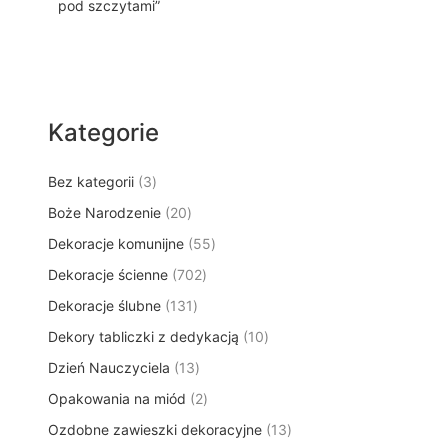
pod szczytami”
Kategorie
3
Bez kategorii
3
p
2
Boże Narodzenie
20
r
0
5
Dekoracje komunijne
o
55
p
5
d
7
Dekoracje ścienne
702
r
p
u
0
o
1
Dekoracje ślubne
131
r
k
2
d
3
o
t
1
Dekory tabliczki z dedykacją
p
10
u
1
d
y
0
r
k
1
Dzień Nauczyciela
13
p
u
p
o
t
3
r
k
2
Opakowania na miód
2
r
d
ó
p
o
t
p
o
u
w
1
Ozdobne zawieszki dekoracyjne
r
13
d
ó
r
d
k