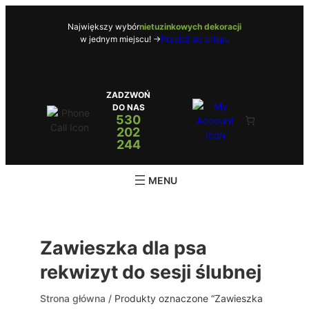
Przejdź
do
Największy wybór
nietuzinkowych dekoracji
w jednym miejscu! ->
Przejdź do sklepu
treści
ZADZWOŃ
DO NAS
530
202
244
Zawieszka dla psa
rekwizyt do sesji ślubnej
Strona główna
/ Produkty oznaczone “Zawieszka