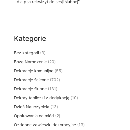
dla psa rekwizyt do sesji ślubnej”
Kategorie
3
Bez kategorii
3
p
2
Boże Narodzenie
20
r
0
5
Dekoracje komunijne
o
55
p
5
d
7
Dekoracje ścienne
702
r
p
u
0
o
1
Dekoracje ślubne
131
r
k
2
d
3
o
t
1
Dekory tabliczki z dedykacją
p
10
u
1
d
y
0
r
k
1
Dzień Nauczyciela
13
p
u
p
o
t
3
r
k
2
Opakowania na miód
2
r
d
ó
p
o
t
p
o
u
w
1
Ozdobne zawieszki dekoracyjne
r
13
d
ó
r
d
k