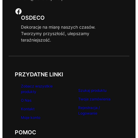
.
z
Facebook
ł
OSDECO
.
Dekoracje na miarę naszych czasów.
Tworzymy przyszłość, ulepszamy
teraźniejszość.
PRZYDATNE LINKI
Zobacz wszystkie
Szukaj produktu
produkty
Twoje zamówienia
O Nas
Rejestracja /
Kontakt
Logowanie
Moje konto
POMOC