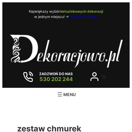
Przejdź
do
Największy wybór
nietuzinkowych dekoracji
w jednym miejscu! ->
Przejdź do sklepu
treści
ZADZWOŃ DO NAS
530 202 244
zestaw chmurek