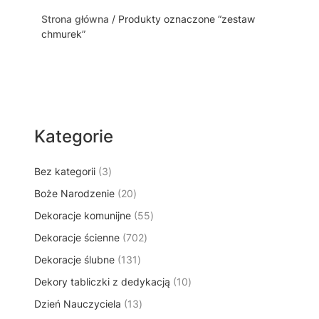
Strona główna
/ Produkty oznaczone “zestaw
chmurek”
Kategorie
3
Bez kategorii
3
p
2
Boże Narodzenie
20
r
0
5
Dekoracje komunijne
o
55
p
5
d
7
Dekoracje ścienne
702
r
p
u
0
o
1
Dekoracje ślubne
131
r
k
2
d
3
o
t
1
Dekory tabliczki z dedykacją
p
10
u
1
d
y
0
r
k
1
Dzień Nauczyciela
13
p
u
p
o
t
3
r