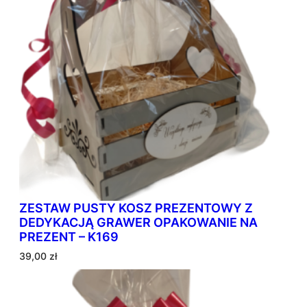
o
w
a
n
e
w
e
d
ł
u
g
p
o
p
ZESTAW PUSTY KOSZ PREZENTOWY Z
u
DEDYKACJĄ GRAWER OPAKOWANIE NA
l
PREZENT – K169
a
r
39,00
zł
n
o
ś