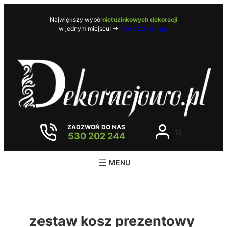
Przejdź
do
Największy wybór
nietuzinkowych dekoracji
w jednym miejscu! ->
Przejdź do sklepu
treści
ZADZWOŃ DO NAS
530 202 244
zestaw kosz prezentowy