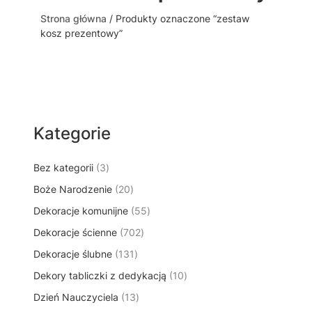
Strona główna
/ Produkty oznaczone “zestaw
kosz prezentowy”
Kategorie
3
Bez kategorii
3
p
2
Boże Narodzenie
20
r
0
5
Dekoracje komunijne
o
55
p
5
d
7
Dekoracje ścienne
702
r
p
u
0
o
1
Dekoracje ślubne
131
r
k
2
d
3
o
t
1
Dekory tabliczki z dedykacją
p
10
u
1
d
y
0
r
k
1
Dzień Nauczyciela
13
p
u
p
o
t
3
r