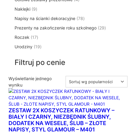
p
d
t
p
o
t
9
Naklejki
9
r
u
ó
r
d
y
p
o
k
w
7
Napisy na ścianki dekoracyjne
o
78
u
r
d
t
8
d
k
2
Prezenty na zakończenie roku szkolnego
o
29
u
ó
p
u
t
9
d
k
w
1
Roczek
17
r
k
y
p
u
t
7
o
t
1
Urodziny
19
r
k
ó
p
d
y
9
o
t
w
r
u
p
d
ó
Filtruj po cenie
o
k
r
u
w
d
t
o
k
u
ó
d
Wyświetlanie jednego
t
k
w
u
wyniku
ó
t
k
w
ó
t
w
ó
ZESTAW 2X KOSZYCZEK RATUNKOWY –
w
BIAŁY I CZARNY, NIEZBĘDNIK ŚLUBNY,
DODATEK NA WESELE, ŚLUB – ZŁOTE
NAPISY, STYL GLAMOUR – M401