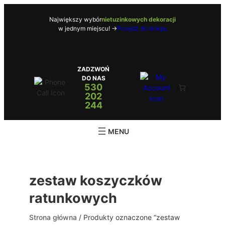
Przejdź
do
Największy wybór
nietuzinkowych dekoracji
w jednym miejscu! ->
Przejdź do sklepu
treści
ZADZWOŃ
DO NAS
530
202
244
zestaw koszyczków
ratunkowych
Strona główna
/ Produkty oznaczone “zestaw