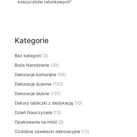
koszyczków ratunkowych”
Kategorie
3
Bez kategorii
3
p
2
Boże Narodzenie
20
r
0
5
Dekoracje komunijne
o
55
p
5
d
7
Dekoracje ścienne
702
r
p
u
0
o
1
Dekoracje ślubne
131
r
k
2
d
3
o
t
1
Dekory tabliczki z dedykacją
p
10
u
1
d
y
0
r
k
1
Dzień Nauczyciela
13
p
u
p
o
t
3
r
k
2
Opakowania na miód
2
r
d
ó
p
o
t
p
o
u
w
1
Ozdobne zawieszki dekoracyjne
r
13
d
ó
r
d
k