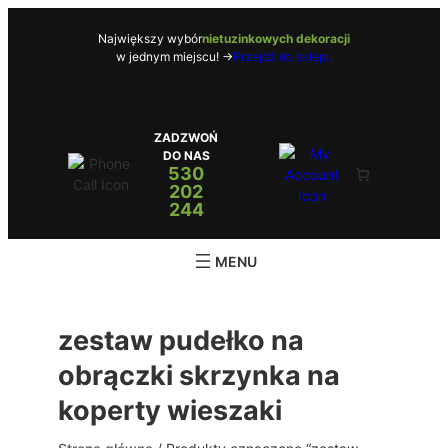
Przejdź
do
Największy wybór
nietuzinkowych dekoracji
w jednym miejscu! ->
Przejdź do sklepu
treści
ZADZWOŃ
DO NAS
530
202
244
zestaw pudełko na
obrączki skrzynka na
koperty wieszaki