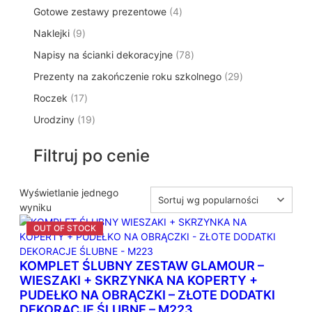
5
o
k
4
Gotowe zestawy prezentowe
r
4
k
p
d
t
p
o
t
9
Naklejki
9
r
u
ó
r
d
y
p
o
k
w
7
Napisy na ścianki dekoracyjne
o
78
u
r
d
t
8
d
k
2
Prezenty na zakończenie roku szkolnego
o
29
u
ó
p
u
t
9
d
k
w
1
Roczek
17
r
k
y
p
u
t
7
o
t
1
Urodziny
19
r
k
ó
p
d
y
9
o
t
w
r
u
p
d
ó
Filtruj po cenie
o
k
r
u
w
d
t
o
k
u
ó
d
Wyświetlanie jednego
t
k
w
u
wyniku
ó
t
k
w
ó
t
w
ó
KOMPLET ŚLUBNY ZESTAW GLAMOUR –
w
WIESZAKI + SKRZYNKA NA KOPERTY +
PUDEŁKO NA OBRĄCZKI – ZŁOTE DODATKI
DEKORACJE ŚLUBNE – M223