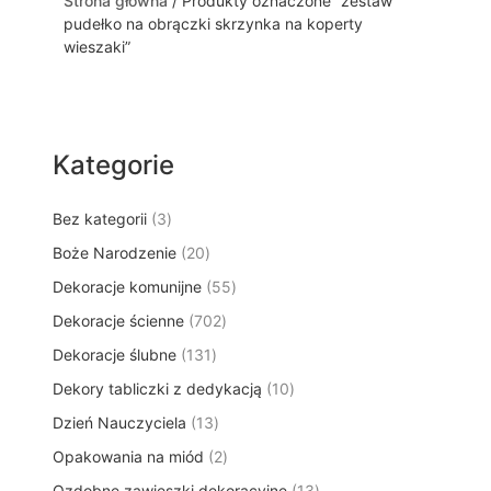
Strona główna
/ Produkty oznaczone “zestaw
pudełko na obrączki skrzynka na koperty
wieszaki”
Kategorie
3
Bez kategorii
3
p
2
Boże Narodzenie
20
r
0
5
Dekoracje komunijne
o
55
p
5
d
7
Dekoracje ścienne
702
r
p
u
0
o
1
Dekoracje ślubne
131
r
k
2
d
3
o
t
1
Dekory tabliczki z dedykacją
p
10
u
1
d
y
0
r
k
1
Dzień Nauczyciela
13
p
u
p
o
t
3
r
k
2
Opakowania na miód
2
r
d
ó
p
o
t
p
o
u
w
1
Ozdobne zawieszki dekoracyjne
r
13