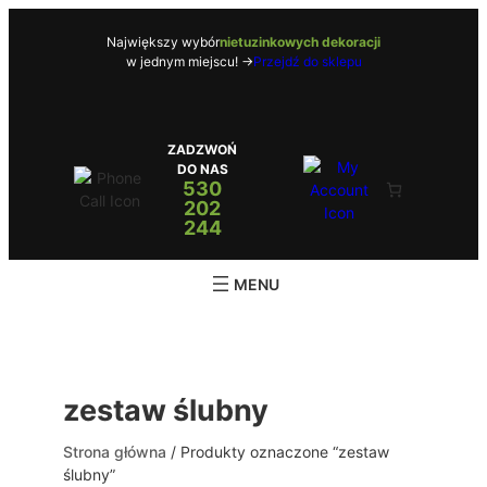
Przejdź
do
Największy wybór
nietuzinkowych dekoracji
w jednym miejscu! ->
Przejdź do sklepu
treści
ZADZWOŃ
DO NAS
530
202
244
zestaw ślubny
Strona główna
/ Produkty oznaczone “zestaw
ślubny”