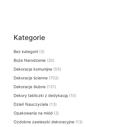
Kategorie
3
Bez kategorii
3
p
2
Boże Narodzenie
20
r
0
5
Dekoracje komunijne
o
55
p
5
d
7
Dekoracje ścienne
702
r
p
u
0
o
1
Dekoracje ślubne
131
r
k
2
d
3
o
t
1
Dekory tabliczki z dedykacją
p
10
u
1
d
y
0
r
k
1
Dzień Nauczyciela
13
p
u
p
o
t
3
r
k
2
Opakowania na miód
2
r
d
ó
p
o
t
p
o
u
w
1
Ozdobne zawieszki dekoracyjne
r
13
d
ó
r
d
k