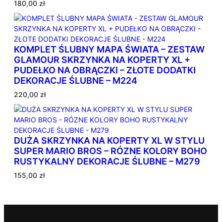
180,00
zł
n
e
w
e
KOMPLET ŚLUBNY MAPA ŚWIATA – ZESTAW
d
GLAMOUR SKRZYNKA NA KOPERTY XL +
ł
PUDEŁKO NA OBRĄCZKI – ZŁOTE DODATKI
u
DEKORACJE ŚLUBNE – M224
g
p
220,00
zł
o
p
u
l
DUŻA SKRZYNKA NA KOPERTY XL W STYLU
a
SUPER MARIO BROS – RÓZNE KOLORY BOHO
r
RUSTYKALNY DEKORACJE ŚLUBNE – M279
n
155,00
zł
o
ś
c
i