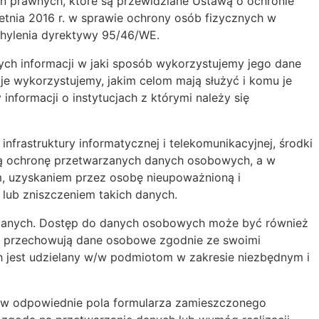
 prawnych, które są przewidziane Ustawą o ochronie
tnia 2016 r. w sprawie ochrony osób fizycznych w
hylenia dyrektywy 95/46/WE.
ch informacji w jaki sposób wykorzystujemy jego dane
e wykorzystujemy, jakim celom mają służyć i komu je
formacji o instytucjach z którymi należy się
infrastruktury informatycznej i telekomunikacyjnej, środki
tą ochronę przetwarzanych danych osobowych, a w
, uzyskaniem przez osobę nieupoważnioną i
lub zniszczeniem takich danych.
 danych. Dostęp do danych osobowych może być również
 i przechowują dane osobowe zgodnie ze swoimi
h jest udzielany w/w podmiotom w zakresie niezbędnym i
ia w odpowiednie pola formularza zamieszczonego