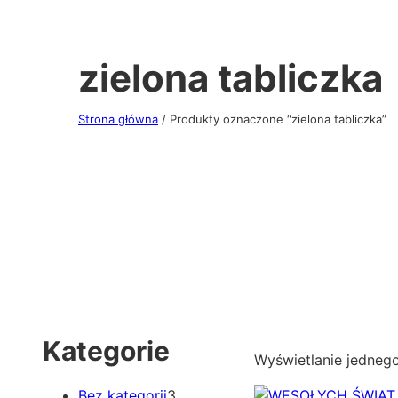
zielona tabliczka
Strona główna
/ Produkty oznaczone “zielona tabliczka”
Kategorie
Wyświetlanie jedneg
3
Bez kategorii
3