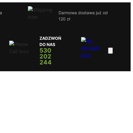
ja
Darmowa dostawa już od
120 zł
ZADZWOŃ
DO NAS
530
202
244