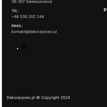
39-307 Gawłuszowice
P
TEL:
+48 530 202 244
EMAIL:
kontakt@dekoracjowo.pl
F
a
c
e
b
o
o
k
Dekoracjowo.pl © Copyright 2024