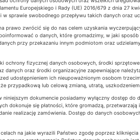
sad ochrony danych osobowych oraz wszelkich uregulowań
mentu Europejskiego i Rady (UE) 2016/679 z dnia 27 kwie
i w sprawie swobodnego przepływu takich danych oraz uc
a prawo zwrócić się do nas celem uzyskania wyczerpujący
oinformować o danych, które gromadzimy, w jaki sposób j
anych przy przekazaniu innym podmiotom oraz udzielamy in
odki ochrony fizycznej danych osobowych, środki sprzętowe 
z danych oraz środki organizacyjne zapewniające należy
zed udostępnieniem ich nieupoważnionym osobom trzecim
że przypadkową lub celową zmianą, utratą, uszkodzeniem 
 w niniejszym dokumencie posiadamy wyłączny dostęp do
h dokonuje się płatności, które gromadzą, przetwarzają
danie realizację zamówienia. Dostęp do danych osobowyc
celach na jakie wyrazili Państwo zgodę poprzez kliknięc