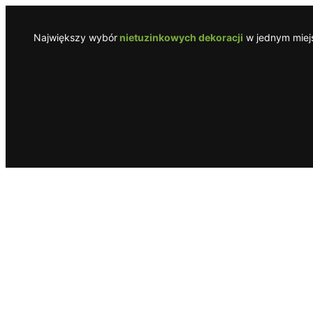
Przejdź
do
Największy wybór
nietuzinkowych dekoracji
w jednym miejs
treści