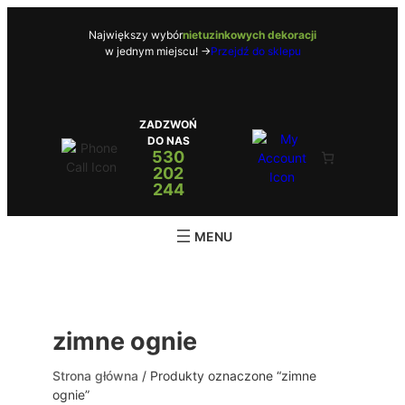
Przejdź
do
Największy wybór
nietuzinkowych dekoracji
w jednym miejscu! ->
Przejdź do sklepu
treści
ZADZWOŃ
DO NAS
530
202
244
zimne ognie
Strona główna
/ Produkty oznaczone “zimne
ognie”