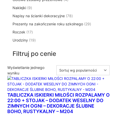
p
d
t
p
o
t
9
Naklejki
9
r
u
ó
r
d
y
p
o
k
w
7
Napisy na ścianki dekoracyjne
o
78
u
r
d
t
8
d
k
2
Prezenty na zakończenie roku szkolnego
o
29
u
ó
p
u
t
9
d
k
w
1
Roczek
17
r
k
y
p
u
t
7
o
t
1
Urodziny
19
r
k
ó
p
d
y
9
o
t
w
r
u
p
d
ó
Filtruj po cenie
o
k
r
u
w
d
t
o
k
u
ó
d
Wyświetlanie jednego
t
k
w
u
wyniku
ó
t
k
w
ó
t
w
ó
TABLICZKA ISKIERKI MIŁOŚCI ROZPALAMY O
w
22:00 + STOJAK – DODATEK WESELNY DO
ZIMNYCH OGNI – DEKORACJE ŚLUBNE
BOHO, RUSTYKALNY – M204