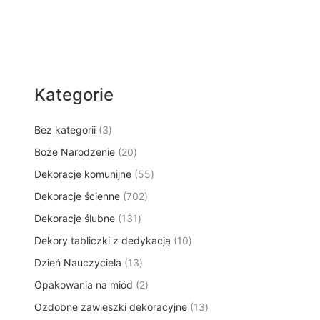
Kategorie
3
Bez kategorii
3
p
2
Boże Narodzenie
20
r
0
5
Dekoracje komunijne
o
55
p
5
d
7
Dekoracje ścienne
702
r
p
u
0
o
1
Dekoracje ślubne
131
r
k
2
d
3
o
t
1
Dekory tabliczki z dedykacją
p
10
u
1
d
y
0
r
k
1
Dzień Nauczyciela
13
p
u
p
o
t
3
r
k
2
Opakowania na miód
2
r
d
ó
p
o
t
p
o
u
w
1
Ozdobne zawieszki dekoracyjne
r
13
d
ó
r
d
k