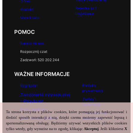
O Nas
Rejestracja /
Kontakt
Logowanie
Moje konto
POMOC
Napisz do nas
Rozpocznij czat
Zadzwoń: 520 202 244
WAŻNE INFORMACJE
Polityka
Regulamin
prywatności
Zamówienia indywidualne
Zwroty i
– Regulamin
reklamacje
Formy płatności
Ta strona korzysta z plików cookies, które pomagają jej funkcjonować i
Czas realizacji
śledzić sposób interakcji z nią, dzięki czemu możemy zapewnić lepszą i
Czas i koszty dostawy
zamówienia
spersonalizowaną obsługę. Będziemy używać wszystkich plików cookies
tylko wtedy, gdy wyrazisz na to zgodę, klikając
Akceptuj
. Jeśli klikniesz
X