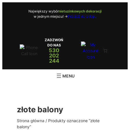
Przejdź
do
Największy wybór
nietuzinkowych dekoracji
w jednym miejscu! ->
Przejdź do sklepu
treści
ZADZWOŃ
DO NAS
530
202
244
złote balony
Strona główna
/ Produkty oznaczone “złote
balony”