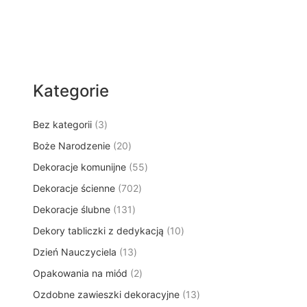
Kategorie
3
Bez kategorii
3
p
2
Boże Narodzenie
20
r
0
5
Dekoracje komunijne
o
55
p
5
d
7
Dekoracje ścienne
702
r
p
u
0
o
1
Dekoracje ślubne
131
r
k
2
d
3
o
t
1
Dekory tabliczki z dedykacją
p
10
u
1
d
y
0
r
k
1
Dzień Nauczyciela
13
p
u
p
o
t
3
r
k
2
Opakowania na miód
2
r
d
ó
p
o
t
p
o
u
w
1
Ozdobne zawieszki dekoracyjne
r
13
d
ó
r
d
k