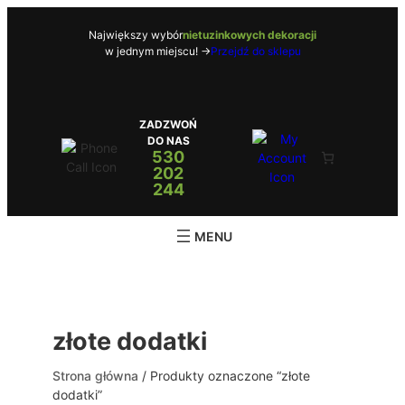
Przejdź
do
Największy wybór
nietuzinkowych dekoracji
w jednym miejscu! ->
Przejdź do sklepu
treści
ZADZWOŃ
DO NAS
530
202
244
złote dodatki
Strona główna
/ Produkty oznaczone “złote
dodatki”