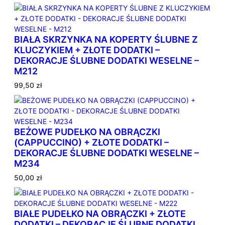
n
e
w
BIAŁA SKRZYNKA NA KOPERTY ŚLUBNE Z
e
KLUCZYKIEM + ZŁOTE DODATKI –
d
DEKORACJE ŚLUBNE DODATKI WESELNE –
ł
M212
u
g
99,50
zł
p
o
p
u
BEŻOWE PUDEŁKO NA OBRĄCZKI
l
(CAPPUCCINO) + ZŁOTE DODATKI –
a
DEKORACJE ŚLUBNE DODATKI WESELNE –
r
M234
n
50,00
zł
o
ś
c
i
BIAŁE PUDEŁKO NA OBRĄCZKI + ZŁOTE
DODATKI – DEKORACJE ŚLUBNE DODATKI