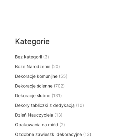
Kategorie
3
Bez kategorii
3
p
2
Boże Narodzenie
20
r
0
5
Dekoracje komunijne
o
55
p
5
d
7
Dekoracje ścienne
702
r
p
u
0
o
1
Dekoracje ślubne
131
r
k
2
d
3
o
t
1
Dekory tabliczki z dedykacją
p
10
u
1
d
y
0
r
k
1
Dzień Nauczyciela
13
p
u
p
o
t
3
r
k
2
Opakowania na miód
2
r
d
ó
p
o
t
p
o
u
w
1
Ozdobne zawieszki dekoracyjne
r
13
d
ó
r
d
k