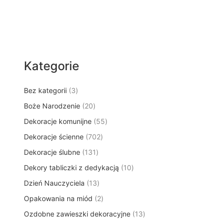
Kategorie
3
Bez kategorii
3
p
2
Boże Narodzenie
20
r
0
5
Dekoracje komunijne
o
55
p
5
d
7
Dekoracje ścienne
702
r
p
u
0
o
1
Dekoracje ślubne
131
r
k
2
d
3
o
t
1
Dekory tabliczki z dedykacją
p
10
u
1
d
y
0
r
k
1
Dzień Nauczyciela
13
p
u
p
o
t
3
r
k
2
Opakowania na miód
2
r
d
ó
p
o
t
p
o
u
w
1
Ozdobne zawieszki dekoracyjne
r
13
d
ó
r
d
k