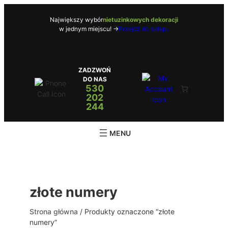
Przejdź
do
Największy wybór
nietuzinkowych dekoracji
w jednym miejscu! ->
Przejdź do sklepu
treści
ZADZWOŃ
DO NAS
530
202
244
złote numery
Strona główna
/ Produkty oznaczone “złote
numery”