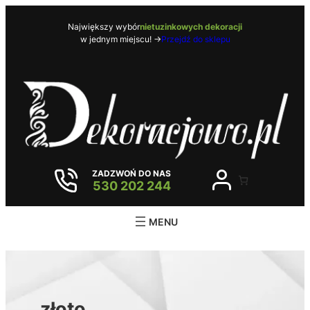
Przejdź
do
Największy wybór
nietuzinkowych dekoracji
w jednym miejscu! ->
Przejdź do sklepu
treści
ZADZWOŃ DO NAS
530 202 244
złoto