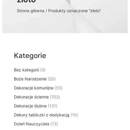
Strona główna
/ Produkty oznaczone “złoto”
Kategorie
3
Bez kategorii
3
p
2
Boże Narodzenie
20
r
0
5
Dekoracje komunijne
o
55
p
5
d
7
Dekoracje ścienne
702
r
p
u
0
o
1
Dekoracje ślubne
131
r
k
2
d
3
o
t
1
Dekory tabliczki z dedykacją
p
10
u
1
d
y
0
r
k
1
Dzień Nauczyciela
13
p
u
p
o
t
3
r