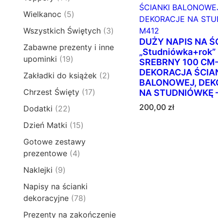
k
p
k
4
d
t
5
Wielkanoc
5
r
t
p
u
ó
p
o
ó
3
Wszystkich Świętych
3
r
k
w
r
d
w
DUŻY NAPIS NA Ś
p
o
t
Zabawne prezenty i inne
o
u
„Studniówka+rok
r
d
y
1
upominki
19
d
SREBRNY 100 CM
k
o
u
9
u
DEKORACJA ŚCIA
t
2
Zakładki do książek
2
d
k
p
BALONOWEJ, DEK
k
ó
p
u
t
1
Chrzest Święty
17
NA STUDNIÓWKĘ 
r
t
w
r
k
ó
7
o
ó
200,00
zł
2
Dodatki
22
o
t
w
p
d
w
2
d
y
1
Dzień Matki
15
r
u
p
u
5
o
k
Gotowe zestawy
r
k
p
d
t
4
prezentowe
4
o
t
r
u
ó
p
d
y
9
Naklejki
9
o
k
w
r
u
p
d
t
Napisy na ścianki
o
k
r
u
ó
7
dekoracyjne
78
d
t
o
k
w
8
u
y
Prezenty na zakończenie
d