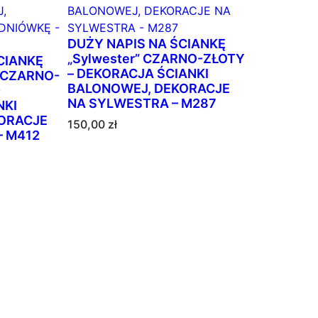
i
DUŻY NAPIS NA ŚCIANKĘ
„Sylwester” CZARNO-ZŁOTY
CIANKĘ
– DEKORACJA ŚCIANKI
” CZARNO-
BALONOWEJ, DEKORACJE
-
NA SYLWESTRA – M287
NKI
ORACJE
150,00
zł
– M412