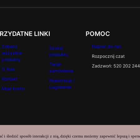
RZYDATNE LINKI
POMOC
Zobacz
Napisz do nas
Szukaj
wszystkie
produktu
Rozpocznij czat
produkty
Twoje
Zadzwoń: 520 202 244
O Nas
zamówienia
Kontakt
Rejestracja /
Logowanie
Moje konto
ać i śledzić sposób interakcji z nią, dzięki czemu możemy zapewnić lepszą i sper