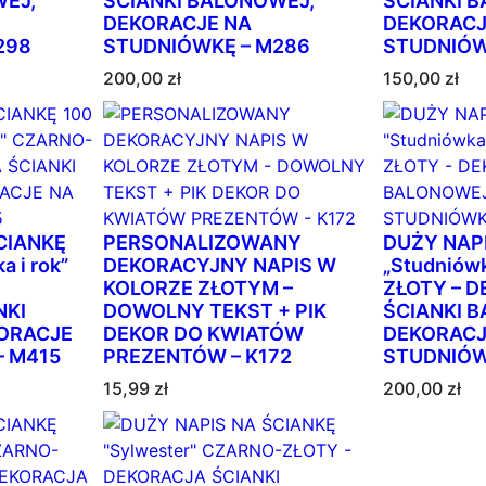
WEJ,
ŚCIANKI BALONOWEJ,
ŚCIANKI 
n
DEKORACJE NA
DEKORACJ
e
298
STUDNIÓWKĘ – M286
STUDNIÓW
w
200,00
zł
150,00
zł
e
d
ł
u
g
p
o
CIANKĘ
PERSONALIZOWANY
DUŻY NAP
p
 i rok”
DEKORACYJNY NAPIS W
„Studniów
KOLORZE ZŁOTYM –
ZŁOTY – 
u
NKI
DOWOLNY TEKST + PIK
ŚCIANKI 
l
ORACJE
DEKOR DO KWIATÓW
DEKORACJ
a
– M415
PREZENTÓW – K172
STUDNIÓW
r
15,99
zł
200,00
zł
n
o
ś
c