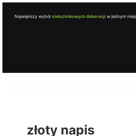
Przejdź
do
Największy wybór
nietuzinkowych dekoracji
w jednym miejs
treści
złoty napis