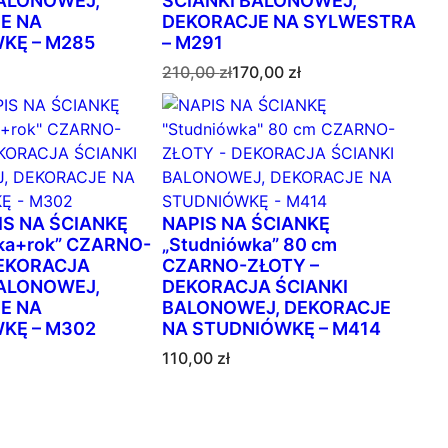
BALONOWEJ,
ŚCIANKI BALONOWEJ,
R
E NA
DEKORACJE NA SYLWESTRA
O
KĘ – M285
– M291
M
P
A
210,00
zł
170,00
zł
O
i
k
C
e
t
J
r
u
I
w
a
o
l
t
n
IS NA ŚCIANKĘ
NAPIS NA ŚCIANKĘ
n
a
ka+rok” CZARNO-
„Studniówka” 80 cm
a
c
DEKORACJA
CZARNO-ZŁOTY –
c
e
BALONOWEJ,
DEKORACJA ŚCIANKI
e
n
E NA
BALONOWEJ, DEKORACJE
n
a
KĘ – M302
NA STUDNIÓWKĘ – M414
a
w
w
y
110,00
zł
y
n
n
o
o
s
s
i