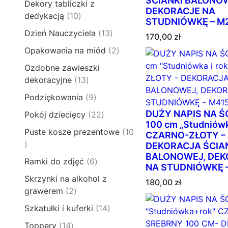
o
ŚCIANKI BALONO
t
Dekory tabliczki z
p
u
1
DEKORACJE NA
d
y
1
dedykacją
10
r
k
STUDNIÓWKĘ – M
p
u
0
o
t
1
Dzień Nauczyciela
13
r
k
170,00
zł
p
d
ó
3
o
t
2
Opakowania na miód
2
r
u
w
p
d
ó
p
o
k
Ozdobne zawieszki
r
u
w
r
d
t
1
dekoracyjne
13
o
k
o
u
y
3
d
t
9
Podziękowania
9
d
k
p
u
ó
p
u
t
DUŻY NAPIS NA Ś
2
Pokój dziecięcy
22
r
k
w
r
k
100 cm „Studniówka
ó
2
o
t
Puste kosze prezentowe
10
o
CZARNO-ZŁOTY –
t
w
p
d
ó
1
d
DEKORACJA ŚCIA
y
r
u
w
0
BALONOWEJ, DEK
u
6
Ramki do zdjęć
6
o
k
NA STUDNIÓWKĘ 
p
k
p
d
t
Skrzynki na alkohol z
r
t
180,00
zł
r
u
ó
2
grawerem
2
o
ó
o
k
w
p
d
w
1
Szkatułki i kuferki
14
d
t
r
u
4
u
y
1
Toppery
14
o