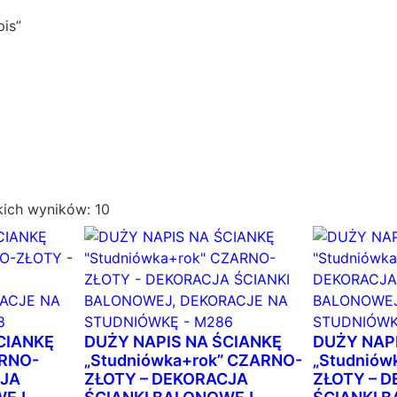
is”
P
kich wyników: 10
o
s
o
r
t
o
CIANKĘ
DUŻY NAPIS NA ŚCIANKĘ
DUŻY NAP
w
ARNO-
„Studniówka+rok” CZARNO-
„Studniów
CJA
ZŁOTY – DEKORACJA
a
ZŁOTY – 