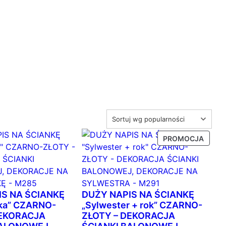
P
PROMOCJA
R
O
D
U
K
IS NA ŚCIANKĘ
DUŻY NAPIS NA ŚCIANKĘ
T
ka” CZARNO-
„Sylwester + rok” CZARNO-
W
DEKORACJA
ZŁOTY – DEKORACJA
P