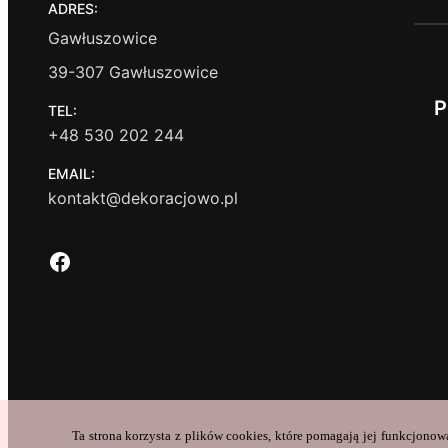
ADRES:
Gawłuszowice
39-307 Gawłuszowice
P
TEL:
+48 530 202 244
EMAIL:
kontakt@dekoracjowo.pl
Facebook
Ta strona korzysta z plików cookies, które pomagają jej funkcjonow