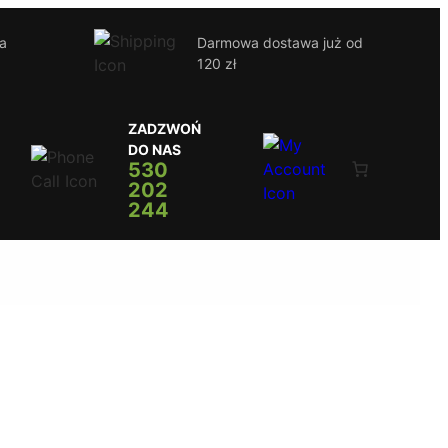
ja
Darmowa dostawa już od
120 zł
ZADZWOŃ
DO NAS
530
202
244