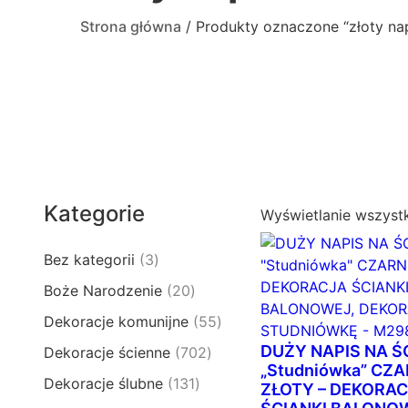
Strona główna
/ Produkty oznaczone “złoty nap
Kategorie
Wyświetlanie wszyst
3
Bez kategorii
3
p
2
Boże Narodzenie
20
r
0
5
Dekoracje komunijne
55
o
p
5
d
DUŻY NAPIS NA Ś
7
Dekoracje ścienne
702
r
p
u
„Studniówka” CZ
0
o
1
Dekoracje ślubne
131
r
ZŁOTY – DEKORA
k
2
d
3