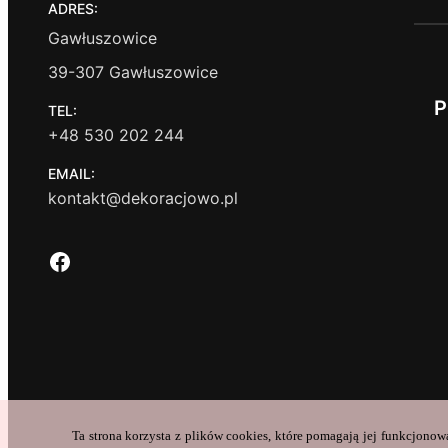
ADRES:
Gawłuszowice
39-307 Gawłuszowice
P
TEL:
+48 530 202 244
EMAIL:
kontakt@dekoracjowo.pl
Facebook
Ta strona korzysta z plików cookies, które pomagają jej funkcjonow