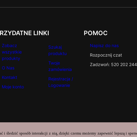
RZYDATNE LINKI
POMOC
Zobacz
Napisz do nas
Szukaj
wszystkie
produktu
Rozpocznij czat
produkty
Twoje
Zadzwoń: 520 202 244
O Nas
zamówienia
Kontakt
Rejestracja /
Logowanie
Moje konto
ać i śledzić sposób interakcji z nią, dzięki czemu możemy zapewnić lepszą i sper