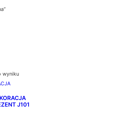
na”
o wyniku
KORACJA
EZENT J101