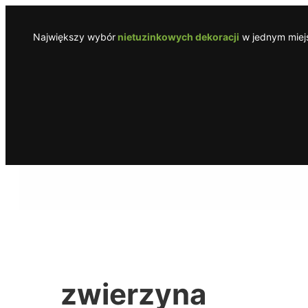
Przejdź
do
Największy wybór
nietuzinkowych dekoracji
w jednym miejs
treści
zwierzyna