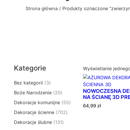
Strona główna
/ Produkty oznaczone “zwierzy
Kategorie
Wyświetlanie jedneg
3
Bez kategorii
3
p
NOWOCZESNA DE
2
Boże Narodzenie
20
r
NA ŚCIANĘ 3D PR
0
5
Dekoracje komunijne
55
o
64,99
zł
p
5
d
7
Dekoracje ścienne
702
r
p
u
0
o
1
Dekoracje ślubne
131
r
k
2
d
3