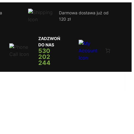
ja
Darmowa dostawa już od
120 zł
ZADZWOŃ
DO NAS
530
202
244