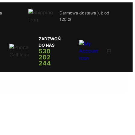
ja
Darmowa dostawa już od
120 zł
ZADZWOŃ
DO NAS
530
202
244