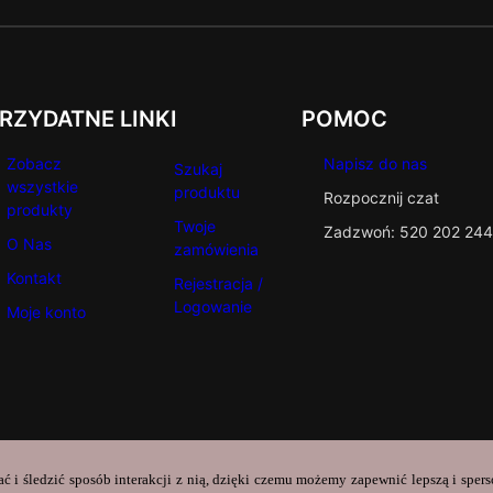
RZYDATNE LINKI
POMOC
Zobacz
Napisz do nas
Szukaj
wszystkie
produktu
Rozpocznij czat
produkty
Twoje
Zadzwoń: 520 202 244
O Nas
zamówienia
Kontakt
Rejestracja /
Logowanie
Moje konto
ać i śledzić sposób interakcji z nią, dzięki czemu możemy zapewnić lepszą i sper