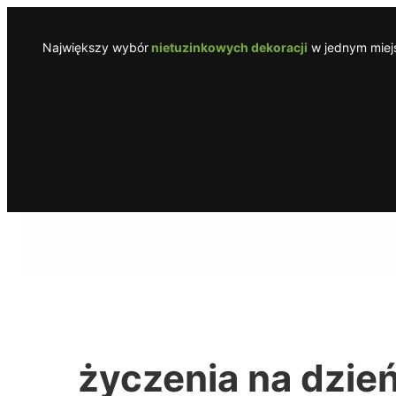
Przejdź
do
Największy wybór
nietuzinkowych dekoracji
w jednym miejs
treści
życzenia na dzie