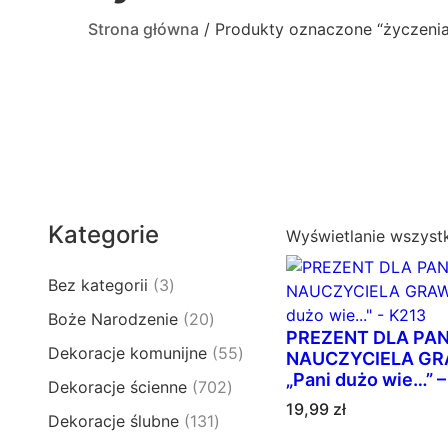
Strona główna
/ Produkty oznaczone “życzenia
Kategorie
Wyświetlanie wszyst
3
Bez kategorii
3
p
2
Boże Narodzenie
20
r
PREZENT DLA PAN
0
5
Dekoracje komunijne
55
o
NAUCZYCIELA GR
p
5
„Pani dużo wie…” 
d
7
Dekoracje ścienne
702
r
p
u
19,99
zł
0
o
1
Dekoracje ślubne
131
r
k
2
d
3