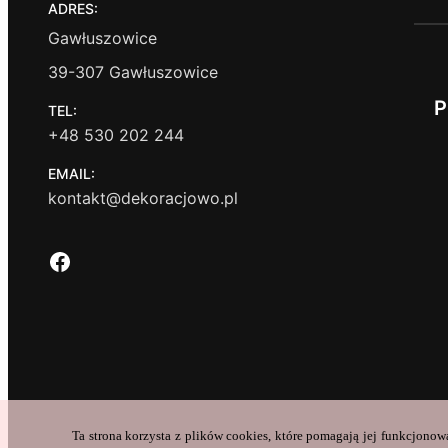
ADRES:
Gawłuszowice
39-307 Gawłuszowice
P
TEL:
+48 530 202 244
EMAIL:
kontakt@dekoracjowo.pl
Facebook
Ta strona korzysta z plików cookies, które pomagają jej funkcjonow