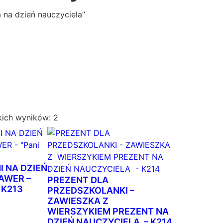
 na dzień nauczyciela”
P
kich wyników: 2
o
s
o
r
I NA DZIEŃ
t
AWER –
PREZENT DLA
– K213
o
PRZEDSZKOLANKI –
ZAWIESZKA Z
w
WIERSZYKIEM PREZENT NA
a
DZIEŃ NAUCZYCIELA – K214