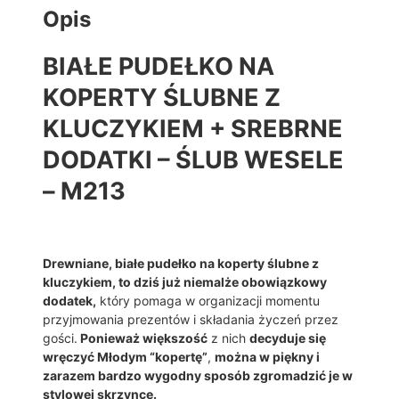
E
Opis
Ł
K
BIAŁE PUDEŁKO NA
O
N
KOPERTY ŚLUBNE Z
A
KLUCZYKIEM + SREBRNE
K
O
DODATKI – ŚLUB WESELE
P
E
– M213
R
T
Y
Ś
Drewniane, białe pudełko na koperty ślubne z
L
kluczykiem, to dziś już niemalże obowiązkowy
U
dodatek,
który pomaga w organizacji momentu
B
przyjmowania prezentów i składania życzeń przez
N
gości.
Ponieważ większość
z nich
decyduje się
E
wręczyć Młodym “kopertę”
,
można w piękny i
Z
zarazem bardzo wygodny sposób zgromadzić je w
K
stylowej skrzynce.