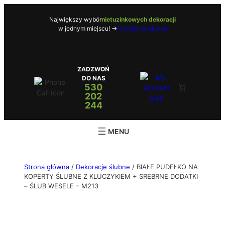
Największy wybór
nietuzinkowych dekoracji
w jednym miejscu! ->
Przejdź do sklepu
ZADZWOŃ
DO NAS
530
202
244
Strona główna
/
Dekoracje ślubne
/ BIAŁE PUDEŁKO NA
KOPERTY ŚLUBNE Z KLUCZYKIEM + SREBRNE DODATKI
– ŚLUB WESELE – M213