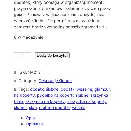
dodatek, który pomaga w organizacji momentu
przyjmowania prezentów i składania życzeń przez
gości. Ponieważ większość z nich decyduje się
wręczyć Młodym “kopertę”, można w piękny i
zarazem bardzo wygodny sposób zgromadzić…
8 w magazynie
i
Dodaj do koszyka
l
o
SKU:
M213
ś
ć
Category:
Dekoracje ślubne
B
Tags:
dodatki ślubne
, 
dodatki weselne
, 
glamour
, 
I
na koperty
, 
pudełko na koperty ślubne
, 
skrzynka
A
biała
, 
skrzynka na koperty
, 
skrzynka na koperty
Ł
ślubne
, 
ślub
, 
srebrne dodatki
, 
wesele
E
P
Opis
U
Opinie (0)
D