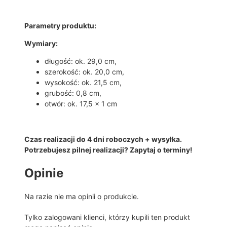
K
I
Parametry produktu:
–
Ś
Wymiary:
L
długość: ok. 29,0 cm,
U
szerokość: ok. 20,0 cm,
B
wysokość: ok. 21,5 cm,
W
grubość: 0,8 cm,
E
otwór: ok. 17,5 x 1 cm
S
E
L
E
Czas realizacji do 4 dni roboczych + wysyłka.
–
Potrzebujesz pilnej realizacji? Zapytaj o terminy!
M
Opinie
2
1
3
Na razie nie ma opinii o produkcie.
Tylko zalogowani klienci, którzy kupili ten produkt