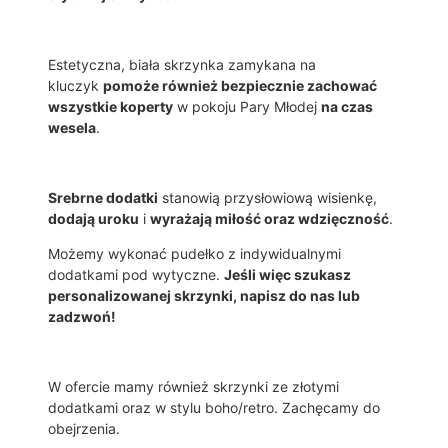
L
U
C
Estetyczna, biała skrzynka zamykana na
Z
kluczyk
pomoże również bezpiecznie zachować
Y
wszystkie koperty
w pokoju Pary Młodej
na czas
K
wesela
.
I
E
M
+
Srebrne dodatki
stanowią przysłowiową wisienkę,
S
dodają uroku
i
wyrażają miłość oraz wdzięczność
.
R
Możemy wykonać pudełko z indywidualnymi
E
dodatkami pod wytyczne.
Jeśli więc szukasz
B
personalizowanej skrzynki, napisz do nas lub
R
zadzwoń!
N
E
D
O
W ofercie mamy również skrzynki ze złotymi
D
dodatkami oraz w stylu boho/retro. Zachęcamy do
A
obejrzenia.
T