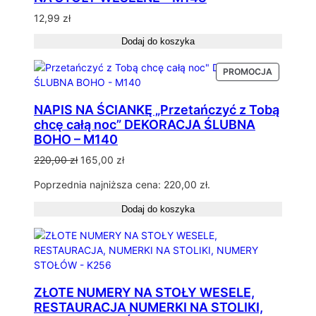
12,99
zł
Dodaj do koszyka
PRODUKT
PROMOCJA
W
PROMOCJ
NAPIS NA ŚCIANKĘ „Przetańczyć z Tobą
chcę całą noc” DEKORACJA ŚLUBNA
BOHO – M140
Pierwotna
Aktualna
220,00
zł
165,00
zł
cena
cena
Poprzednia najniższa cena:
220,00
zł
.
wynosiła:
wynosi:
220,00 zł.
165,00 zł.
Dodaj do koszyka
ZŁOTE NUMERY NA STOŁY WESELE,
RESTAURACJA NUMERKI NA STOLIKI,